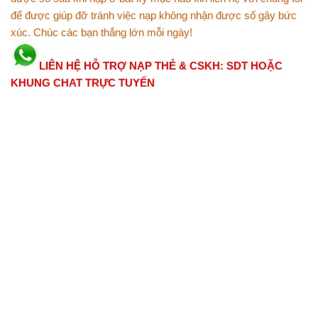
để được giúp đỡ tránh việc nạp không nhận được số gây bức
xúc. Chúc các bạn thắng lớn mỗi ngày!
LIÊN HỆ HỖ TRỢ NẠP THẺ & CSKH: SDT HOẶC
KHUNG CHAT TRỰC TUYẾN