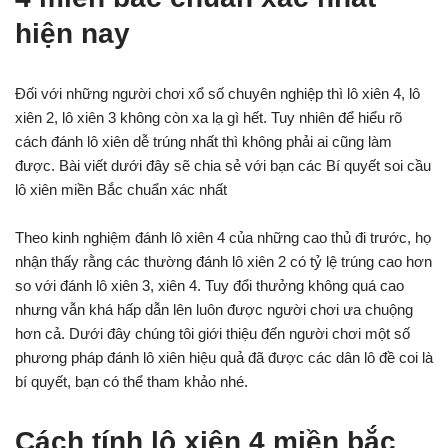
hiện nay
Đối với những người chơi xổ số chuyên nghiệp thì lô xiên 4, lô
xiên 2, lô xiên 3 không còn xa lạ gì hết. Tuy nhiên để hiểu rõ
cách đánh lô xiên dễ trúng nhất thì không phải ai cũng làm
được. Bài viết dưới đây sẽ chia sẻ với bạn các Bí quyết soi cầu
lô xiên miền Bắc chuẩn xác nhất
Theo kinh nghiệm đánh lô xiên 4 của những cao thủ đi trước, họ
nhận thấy rằng các thường đánh lô xiên 2 có tỷ lệ trúng cao hơn
so với đánh lô xiên 3, xiên 4. Tuy đổi thưởng không quá cao
nhưng vẫn khá hấp dẫn lên luôn được người chơi ưa chuộng
hơn cả. Dưới đây chúng tôi giới thiệu đến người chơi một số
phương pháp đánh lô xiên hiệu quả đã được các dân lô đề coi là
bí quyết, bạn có thể tham khảo nhé.
Cách tính lô xiên 4 miền bắc