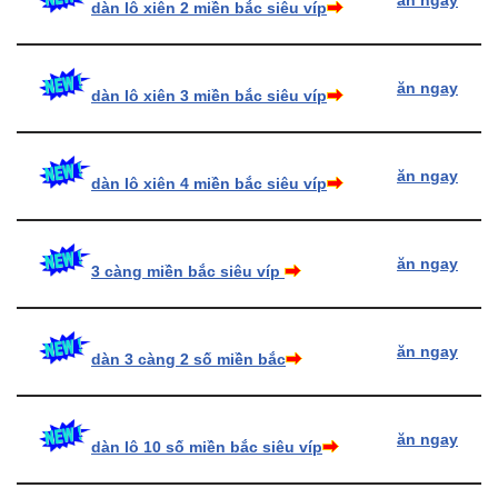
ăn ngay
dàn lô xiên 2 miền bắc siêu víp
ăn ngay
dàn lô xiên 3 miền bắc siêu víp
ăn ngay
dàn lô xiên 4 miền bắc siêu víp
ăn ngay
3 càng miền bắc siêu víp
ăn ngay
dàn 3 càng 2 số miền bắc
ăn ngay
dàn lô 10 số miền bắc siêu víp