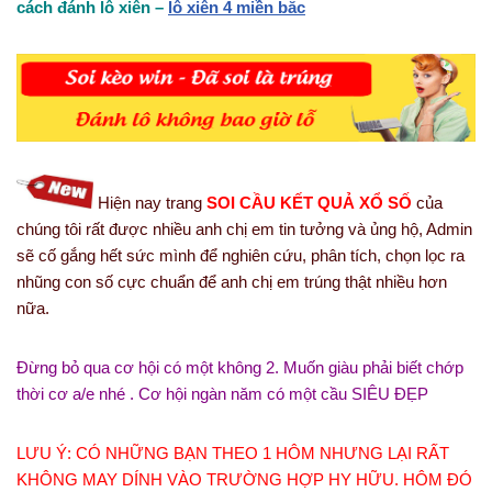
cách đánh lô xiên –
lô xiên 4 miền bắc
Hiện nay trang
SOI CẦU KẾT QUẢ XỔ SỐ
của
chúng tôi rất được nhiều anh chị em tin tưởng và ủng hộ, Admin
sẽ cố gắng hết sức mình để nghiên cứu, phân tích, chọn lọc ra
nhũng con số cực chuẩn để anh chị em trúng thật nhiều hơn
nữa.
Đừng bỏ qua cơ hội có một không 2. Muốn giàu phải biết chớp
thời cơ a/e nhé . Cơ hội ngàn năm có một cầu SIÊU ĐẸP
LƯU Ý: CÓ NHỮNG BẠN THEO 1 HÔM NHƯNG LẠI RẤT
KHÔNG MAY DÍNH VÀO TRƯỜNG HỢP HY HỮU. HÔM ĐÓ