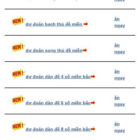
ăn
dự đoán bạch thủ đề miền
ngay
ăn
dự đoán song thủ đề miền
ngay
ăn
dự đoán dàn đề 4 số miền bắc
ngay
ăn
dự đoán dàn đề 6 số miền bắc
ngay
ăn
dự đoán dàn đề 8 số miền bắc
ngay