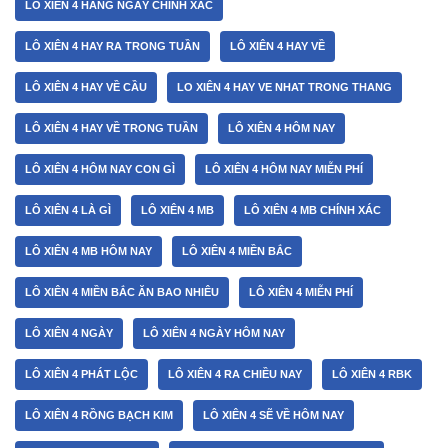
LÔ XIÊN 4 HÀNG NGÀY CHÍNH XÁC
LÔ XIÊN 4 HAY RA TRONG TUẦN
LÔ XIÊN 4 HAY VỀ
LÔ XIÊN 4 HAY VỀ CẦU
LO XIÊN 4 HAY VE NHAT TRONG THANG
LÔ XIÊN 4 HAY VỀ TRONG TUẦN
LÔ XIÊN 4 HÔM NAY
LÔ XIÊN 4 HÔM NAY CON GÌ
LÔ XIÊN 4 HÔM NAY MIỄN PHÍ
LÔ XIÊN 4 LÀ GÌ
LÔ XIÊN 4 MB
LÔ XIÊN 4 MB CHÍNH XÁC
LÔ XIÊN 4 MB HÔM NAY
LÔ XIÊN 4 MIỀN BẮC
LÔ XIÊN 4 MIỀN BẮC ĂN BAO NHIÊU
LÔ XIÊN 4 MIỄN PHÍ
LÔ XIÊN 4 NGÀY
LÔ XIÊN 4 NGÀY HÔM NAY
LÔ XIÊN 4 PHÁT LỘC
LÔ XIÊN 4 RA CHIỀU NAY
LÔ XIÊN 4 RBK
LÔ XIÊN 4 RỒNG BẠCH KIM
LÔ XIÊN 4 SẼ VỀ HÔM NAY