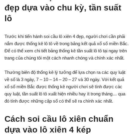
đẹp dựa vào chu kỳ, tần suất
lô
Trước khi tiến hành soi cầu lô xiên 4 đẹp, người chơi cần phải
nắm được thống kê lô tô về trong bảng kết quả xổ số miền Bắc.
Để có thể xem chi tiết bảng thống kê tần suất lô tô tại ngay trên
trang của chúng tôi một cách nhanh chóng và chính xác nhất.
Thường biên độ thống kê lý tưởng để lựa chọn ra các quy luật
về số là 3 ngày, 7 – 10 – 14 – 20 – 27 và 30 ngày. Với kết quả
xổ số miền Bắc được thống kê người chơi sẽ tính được các
quy luật, tần suất lô tô xuất hiện nhiều hay ít trong tháng… qua
đó tính được những cặp số có thể sẽ ra chính xác nhất.
Cách soi cầu lô xiên chuẩn
dựa vào lô xiên 4 kép