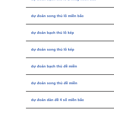
dự đoán song thủ lô miền bắc
dự đoán bạch thủ lô kép
dự đoán song thủ lô kép
dự đoán bạch thủ đề miền
dự đoán song thủ đề miền
dự đoán dàn đề 4 số miền bắc