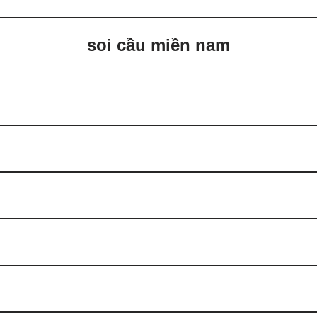
soi cầu miền nam