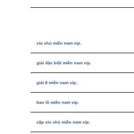
xỉu chủ miền nam vip
.
giải đặc biệt miền nam vip
.
giải 8 miền nam vip
.
bao lô miền nam vip
.
cặp xỉu chủ miền nam vip
.