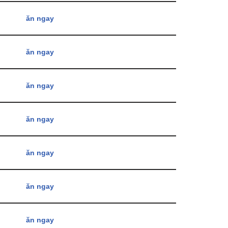
ăn ngay
ăn ngay
ăn ngay
ăn ngay
ăn ngay
ăn ngay
ăn ngay