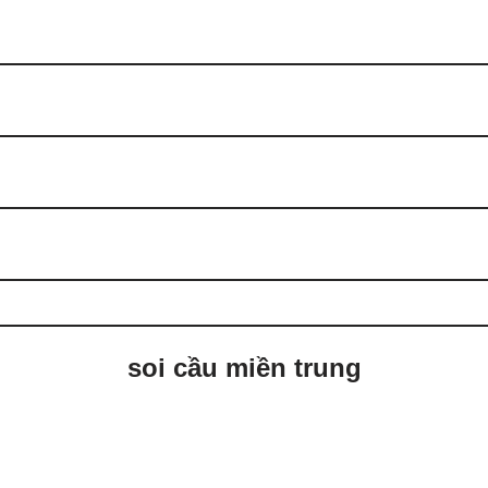
soi cầu miền trung