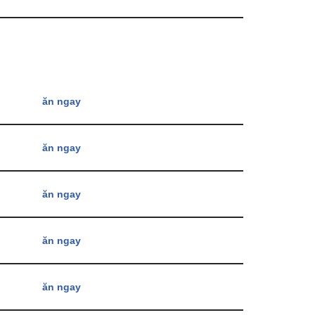
ăn ngay
ăn ngay
ăn ngay
ăn ngay
ăn ngay