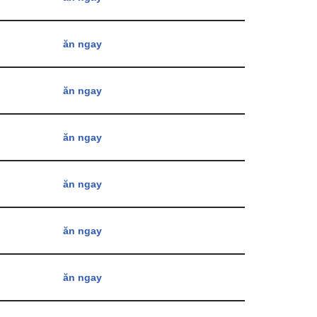
ăn ngay
ăn ngay
ăn ngay
ăn ngay
ăn ngay
ăn ngay