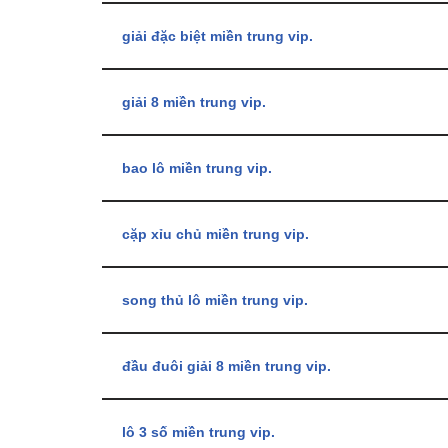
giải đặc biệt miền trung vip
.
giải 8 miền trung vip
.
bao lô miền trung vip
.
cặp xỉu chủ miền trung vip
.
song thủ lô miền trung vip
.
đầu đuôi giải 8 miền trung vip
.
lô 3 số miền trung vip
.