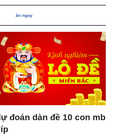
ăn ngay
dự đoán dàn đề 10 con mb
íp