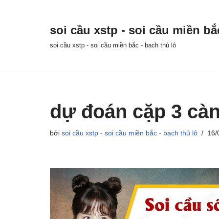
Chuyển
soi cầu xstp - soi cầu miền bắ
tới
soi cầu xstp - soi cầu miền bắc - bạch thủ lô
nội
dung
dự đoán cặp 3 càn
bởi
soi cầu xstp - soi cầu miền bắc - bạch thủ lô
16/