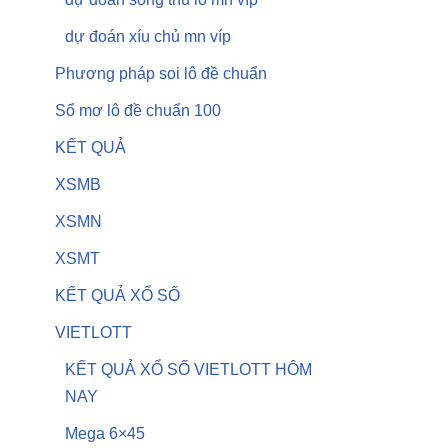
dự đoán xíu chủ mn víp
Phương pháp soi lô đề chuẩn
Sổ mơ lô đề chuẩn 100
KẾT QUẢ
XSMB
XSMN
XSMT
KẾT QUẢ XỔ SỐ
VIETLOTT
KẾT QUẢ XỔ SỐ VIETLOTT HÔM
NAY
Mega 6×45