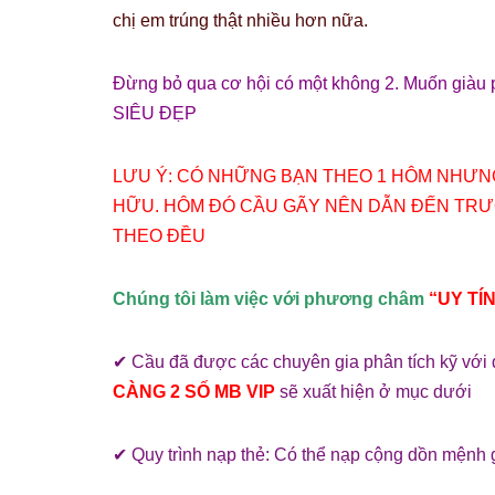
chị em trúng thật nhiều hơn nữa.
Đừng bỏ qua cơ hội có một không 2. Muốn giàu p
SIÊU ĐẸP
LƯU Ý: CÓ NHỮNG BẠN THEO 1 HÔM NHƯN
HỮU. HÔM ĐÓ CẦU GÃY NÊN DẪN ĐẾN TRƯ
THEO ĐỀU
Chúng tôi làm việc với phương châm
“
UY TÍ
✔ Cầu đã được các chuyên gia phân tích kỹ với
CÀNG 2 SỐ MB VIP
sẽ xuất hiện ở mục dưới
✔ Quy trình nạp thẻ: Có thể nạp cộng dồn mện