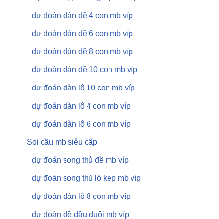
dự đoán dàn đề 4 con mb víp
dự đoán dàn đề 6 con mb víp
dự đoán dàn đề 8 con mb víp
dự đoán dàn đề 10 con mb víp
dự đoán dàn lô 10 con mb víp
dự đoán dàn lô 4 con mb víp
dự đoán dàn lô 6 con mb víp
Soi cầu mb siêu cấp
dự đoán song thủ đề mb víp
dự đoán song thủ lô kép mb víp
dự đoán dàn lô 8 con mb víp
dự đoán đề đầu đuôi mb víp