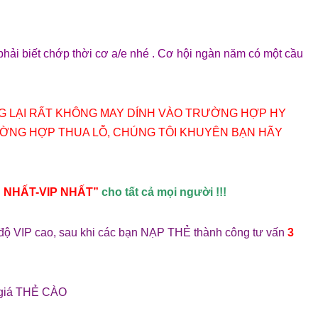
hải biết chớp thời cơ a/e nhé . Cơ hội ngàn năm có một cầu
G LẠI RẤT KHÔNG MAY DÍNH VÀO TRƯỜNG HỢP HY
ỜNG HỢP THUA LỖ, CHÚNG TÔI KHUYÊN BẠN HÃY
N NHẤT-VIP NHẤT”
cho tất cả mọi người !!!
 độ VIP cao, sau khi các bạn NẠP THẺ thành công tư vấn
3
h giá THẺ CÀO