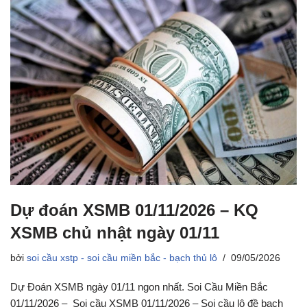
Dự đoán XSMB 01/11/2026 – KQ
XSMB chủ nhật ngày 01/11
bởi
soi cầu xstp - soi cầu miền bắc - bạch thủ lô
09/05/2026
Dự Đoán XSMB ngày 01/11 ngon nhất. Soi Cầu Miền Bắc
01/11/2026 – Soi cầu XSMB 01/11/2026 – Soi cầu lô đề bạch