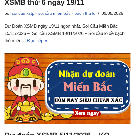
XSMB thứ 6 ngày 19/11
bởi
soi cầu xstp - soi cầu miền bắc - bạch thủ lô
09/05/2026
Dự Đoán XSMB ngày 19/11 ngon nhất. Soi Cầu Miền Bắc
19/11/2026 – Soi cầu XSMB 19/11/2026 – Soi cầu lô đề bạch
thủ miền…
Đọc tiếp »