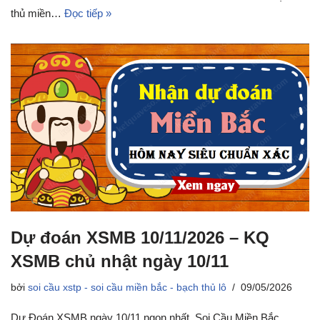
thủ miền…
Đọc tiếp »
Dự đoán XSMB 10/11/2026 – KQ
XSMB chủ nhật ngày 10/11
bởi
soi cầu xstp - soi cầu miền bắc - bạch thủ lô
09/05/2026
Dự Đoán XSMB ngày 10/11 ngon nhất. Soi Cầu Miền Bắc