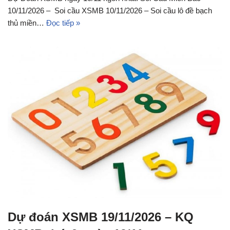
10/11/2026 – Soi cầu XSMB 10/11/2026 – Soi cầu lô đề bạch
thủ miền…
Đọc tiếp »
Dự đoán XSMB 19/11/2026 – KQ