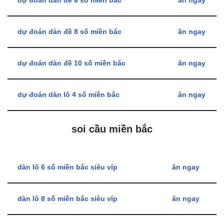
dự đoán dàn đề 6 số miền bắc
ăn ngay
dự đoán dàn đề 8 số miền bắc
ăn ngay
dự đoán dàn đề 10 số miền bắc
ăn ngay
dự đoán dàn lô 4 số miền bắc
ăn ngay
soi cầu miền bắc
dàn lô 6 số miền bắc siêu víp
ăn ngay
dàn lô 8 số miền bắc siêu víp
ăn ngay