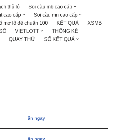
ch thủ lô
Soi cầu mb cao cấp
t cao cấp
Soi cầu mn cao cấp
ổ mơ lô đề chuẩn 100
KẾT QUẢ
XSMB
 SỐ
VIETLOTT
THỐNG KÊ
QUAY THỬ
SỐ KẾT QUẢ
ăn ngay
ăn ngay