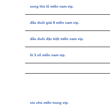
song thủ lô miền nam vip
.
đầu đuôi giải 8 miền nam vip
.
đầu đuôi đặc biệt miền nam vip
.
lô 3 số miền nam vip
.
xỉu chủ miền trung vip
.