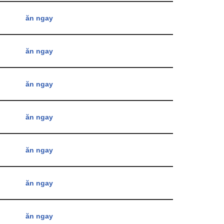
ăn ngay
ăn ngay
ăn ngay
ăn ngay
ăn ngay
ăn ngay
ăn ngay