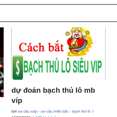
dự đoán bạch thủ lô mb
víp
bởi
soi cầu xstp - soi cầu miền bắc - bạch thủ lô