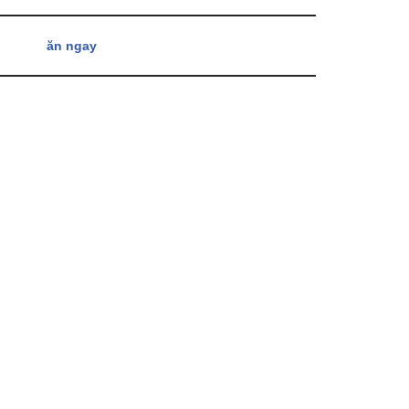
ăn ngay