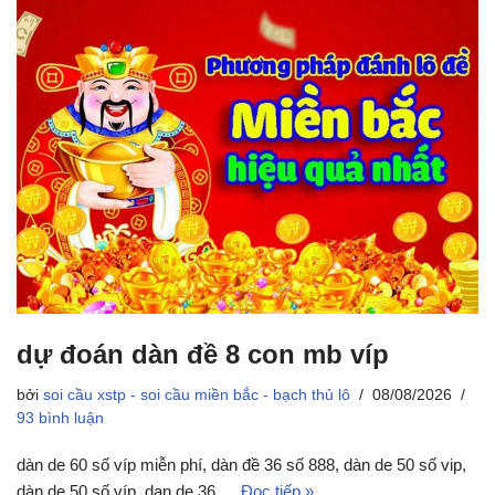
dự đoán dàn đề 8 con mb víp
bởi
soi cầu xstp - soi cầu miền bắc - bạch thủ lô
08/08/2026
93 bình luận
dàn de 60 số víp miễn phí, dàn đề 36 số 888, dàn de 50 số vip,
dàn de 50 số víp, dan de 36,…
Đọc tiếp »