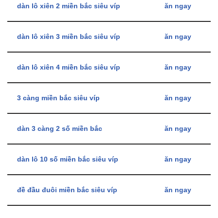
dàn lô xiên 2 miền bắc siêu víp
ăn ngay
dàn lô xiên 3 miền bắc siêu víp
ăn ngay
dàn lô xiên 4 miền bắc siêu víp
ăn ngay
3 càng miền bắc siêu víp
ăn ngay
dàn 3 càng 2 số miền bắc
ăn ngay
dàn lô 10 số miền bắc siêu víp
ăn ngay
đề đầu đuôi miền bắc siêu víp
ăn ngay