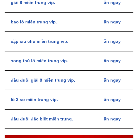
giải 8 miền trung vip
.
ăn ngay
bao lô miền trung vip
.
ăn ngay
cặp xỉu chủ miền trung vip
.
ăn ngay
song thủ lô miền trung vip
.
ăn ngay
đầu đuôi giải 8 miền trung vip
.
ăn ngay
lô 3 số miền trung vip
.
ăn ngay
đầu đuôi đặc biệt miền trung
.
ăn ngay