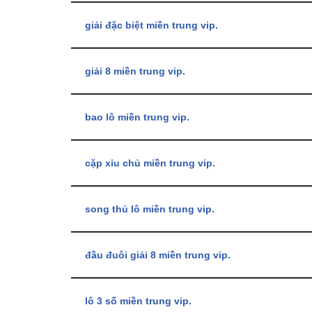
giải đặc biệt miền trung vip
.
giải 8 miền trung vip
.
bao lô miền trung vip
.
cặp xỉu chủ miền trung vip
.
song thủ lô miền trung vip
.
đầu đuôi giải 8 miền trung vip
.
lô 3 số miền trung vip
.