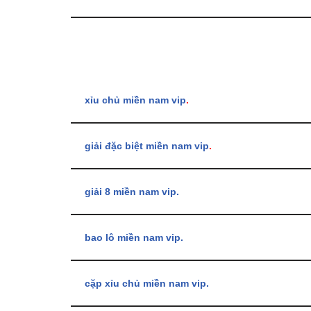
xỉu chủ miền nam vip
.
giải đặc biệt miền nam vip
.
giải 8 miền nam vip
.
bao lô miền nam vip
.
cặp xỉu chủ miền nam vip
.