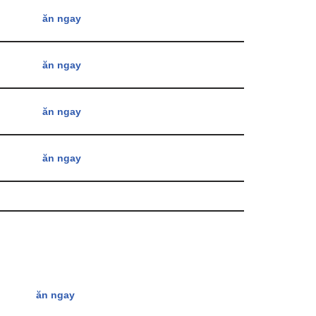
ăn ngay
ăn ngay
ăn ngay
ăn ngay
ăn ngay