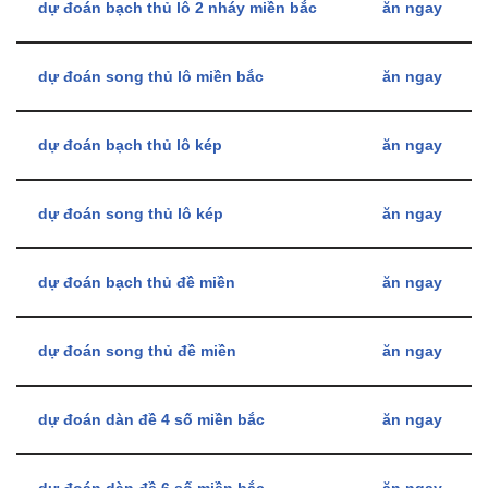
dự đoán bạch thủ lô 2 nháy miền bắc
ăn ngay
dự đoán song thủ lô miền bắc
ăn ngay
dự đoán bạch thủ lô kép
ăn ngay
dự đoán song thủ lô kép
ăn ngay
dự đoán bạch thủ đề miền
ăn ngay
dự đoán song thủ đề miền
ăn ngay
dự đoán dàn đề 4 số miền bắc
ăn ngay