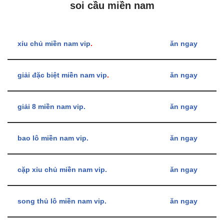
soi cầu miền nam
xỉu chủ miền nam vip
.
ăn ngay
giải đặc biệt miền nam vip
.
ăn ngay
giải 8 miền nam vip
.
ăn ngay
bao lô miền nam vip
.
ăn ngay
cặp xỉu chủ miền nam vip
.
ăn ngay
song thủ lô miền nam vip
.
ăn ngay