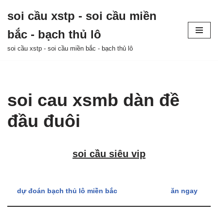
soi cầu xstp - soi cầu miền
Chuyển
bắc - bạch thủ lô
tới
nội
soi cầu xstp - soi cầu miền bắc - bạch thủ lô
dung
soi cau xsmb dàn đề
đầu đuôi
soi cầu siêu vip
dự đoán bạch thủ lô miền bắc
ăn ngay