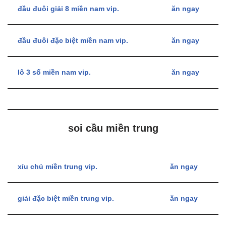
đầu đuôi giải 8 miền nam vip
.
ăn ngay
đầu đuôi đặc biệt miền nam vip
.
ăn ngay
lô 3 số miền nam vip
.
ăn ngay
soi cầu miền trung
xỉu chủ miền trung vip
.
ăn ngay
giải đặc biệt miền trung vip
.
ăn ngay