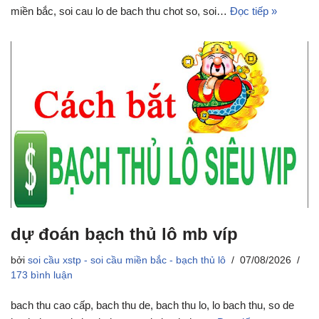
miền bắc, soi cau lo de bach thu chot so, soi…
Đọc tiếp »
dự đoán bạch thủ lô mb víp
bởi
soi cầu xstp - soi cầu miền bắc - bạch thủ lô
07/08/2026
173 bình luận
bach thu cao cấp, bach thu de, bach thu lo, lo bach thu, so de