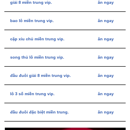
giải 8 miền trung vip
.
ăn ngay
bao lô miền trung vip
.
ăn ngay
cặp xỉu chủ miền trung vip
.
ăn ngay
song thủ lô miền trung vip
.
ăn ngay
đầu đuôi giải 8 miền trung vip
.
ăn ngay
lô 3 số miền trung vip
.
ăn ngay
đầu đuôi đặc biệt miền trung
.
ăn ngay