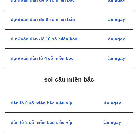
dự đoán dàn đề 6 số miền bắc
ăn ngay
dự đoán dàn đề 8 số miền bắc
ăn ngay
dự đoán dàn đề 10 số miền bắc
ăn ngay
dự đoán dàn lô 4 số miền bắc
ăn ngay
soi cầu miền bắc
dàn lô 6 số miền bắc siêu víp
ăn ngay
dàn lô 8 số miền bắc siêu víp
ăn ngay