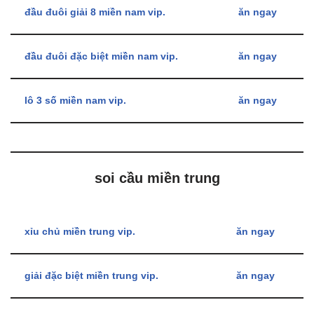
đầu đuôi giải 8 miền nam vip
.
ăn ngay
đầu đuôi đặc biệt miền nam vip
.
ăn ngay
lô 3 số miền nam vip
.
ăn ngay
soi cầu miền trung
xỉu chủ miền trung vip
.
ăn ngay
giải đặc biệt miền trung vip
.
ăn ngay