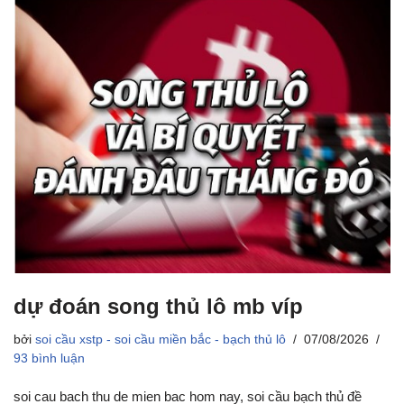
dự đoán song thủ lô mb víp
bởi
soi cầu xstp - soi cầu miền bắc - bạch thủ lô
07/08/2026
93 bình luận
soi cau bach thu de mien bac hom nay, soi cầu bạch thủ đề