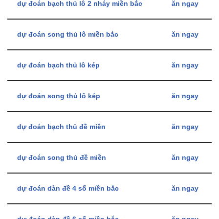
dự đoán bạch thủ lô 2 nháy miền bắc
ăn ngay
dự đoán song thủ lô miền bắc
ăn ngay
dự đoán bạch thủ lô kép
ăn ngay
dự đoán song thủ lô kép
ăn ngay
dự đoán bạch thủ đề miền
ăn ngay
dự đoán song thủ đề miền
ăn ngay
dự đoán dàn đề 4 số miền bắc
ăn ngay