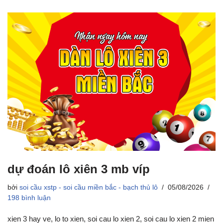
dự đoán lô xiên 3 mb víp
bởi
soi cầu xstp - soi cầu miền bắc - bạch thủ lô
05/08/2026
198 bình luận
xien 3 hay ve, lo to xien, soi cau lo xien 2, soi cau lo xien 2 mien