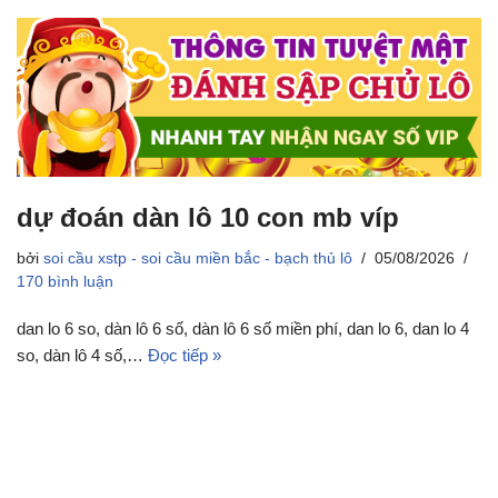
dự đoán dàn lô 10 con mb víp
bởi
soi cầu xstp - soi cầu miền bắc - bạch thủ lô
05/08/2026
170 bình luận
dan lo 6 so, dàn lô 6 số, dàn lô 6 số miền phí, dan lo 6, dan lo 4
so, dàn lô 4 số,…
Đọc tiếp »