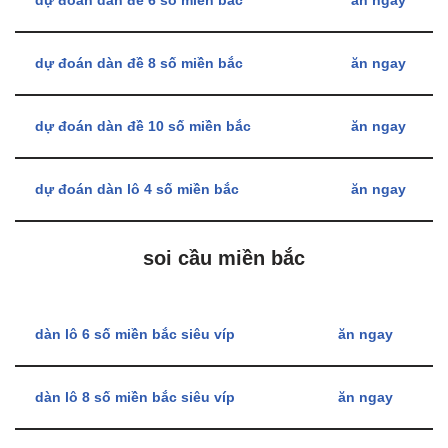
dự đoán dàn đề 6 số miền bắc
ăn ngay
dự đoán dàn đề 8 số miền bắc
ăn ngay
dự đoán dàn đề 10 số miền bắc
ăn ngay
dự đoán dàn lô 4 số miền bắc
ăn ngay
soi cầu miền bắc
dàn lô 6 số miền bắc siêu víp
ăn ngay
dàn lô 8 số miền bắc siêu víp
ăn ngay