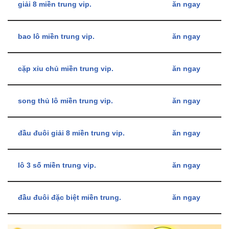
giải 8 miền trung vip
.
ăn ngay
bao lô miền trung vip
.
ăn ngay
cặp xỉu chủ miền trung vip
.
ăn ngay
song thủ lô miền trung vip
.
ăn ngay
đầu đuôi giải 8 miền trung vip
.
ăn ngay
lô 3 số miền trung vip
.
ăn ngay
đầu đuôi đặc biệt miền trung
.
ăn ngay