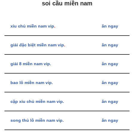
soi cầu miền nam
xỉu chủ miền nam vip
.
ăn ngay
giải đặc biệt miền nam vip
.
ăn ngay
giải 8 miền nam vip
.
ăn ngay
bao lô miền nam vip
.
ăn ngay
cặp xỉu chủ miền nam vip
.
ăn ngay
song thủ lô miền nam vip
.
ăn ngay