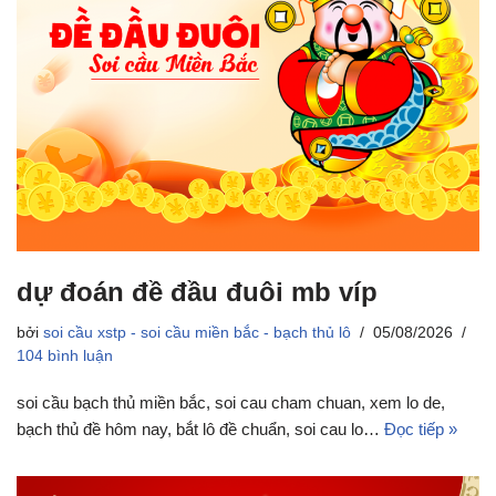
dự đoán đề đầu đuôi mb víp
bởi
soi cầu xstp - soi cầu miền bắc - bạch thủ lô
05/08/2026
104 bình luận
soi cầu bạch thủ miền bắc, soi cau cham chuan, xem lo de,
bạch thủ đề hôm nay, bắt lô đề chuẩn, soi cau lo…
Đọc tiếp »