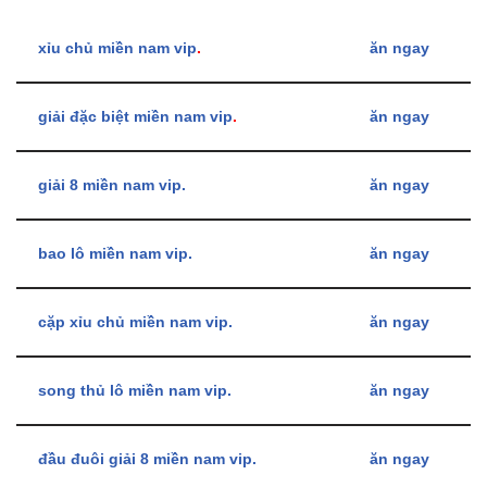
xỉu chủ miền nam vip
.
ăn ngay
giải đặc biệt miền nam vip
.
ăn ngay
giải 8 miền nam vip
.
ăn ngay
bao lô miền nam vip
.
ăn ngay
cặp xỉu chủ miền nam vip
.
ăn ngay
song thủ lô miền nam vip
.
ăn ngay
đầu đuôi giải 8 miền nam vip
.
ăn ngay