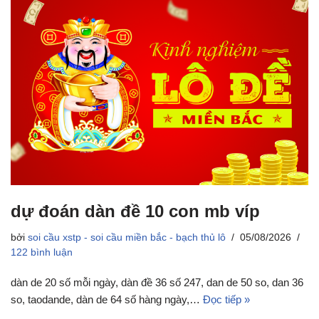
dự đoán dàn đề 10 con mb víp
bởi
soi cầu xstp - soi cầu miền bắc - bạch thủ lô
05/08/2026
122 bình luận
dàn de 20 số mỗi ngày, dàn đề 36 số 247, dan de 50 so, dan 36
so, taodande, dàn de 64 số hàng ngày,…
Đọc tiếp »