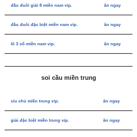
đầu đuôi giải 8 miền nam vip
.
ăn ngay
đầu đuôi đặc biệt miền nam vip
.
ăn ngay
lô 3 số miền nam vip
.
ăn ngay
soi cầu miền trung
xỉu chủ miền trung vip
.
ăn ngay
giải đặc biệt miền trung vip
.
ăn ngay