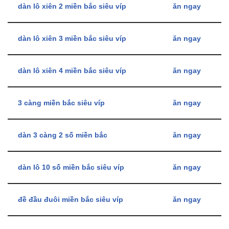
dàn lô xiên 2 miền bắc siêu víp
ăn ngay
dàn lô xiên 3 miền bắc siêu víp
ăn ngay
dàn lô xiên 4 miền bắc siêu víp
ăn ngay
3 càng miền bắc siêu víp
ăn ngay
dàn 3 càng 2 số miền bắc
ăn ngay
dàn lô 10 số miền bắc siêu víp
ăn ngay
đề đầu đuôi miền bắc siêu víp
ăn ngay