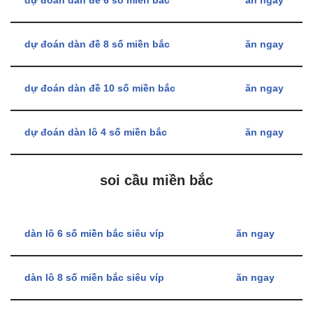
dự đoán dàn đề 6 số miền bắc
ăn ngay
dự đoán dàn đề 8 số miền bắc
ăn ngay
dự đoán dàn đề 10 số miền bắc
ăn ngay
dự đoán dàn lô 4 số miền bắc
ăn ngay
soi cầu miền bắc
dàn lô 6 số miền bắc siêu víp
ăn ngay
dàn lô 8 số miền bắc siêu víp
ăn ngay