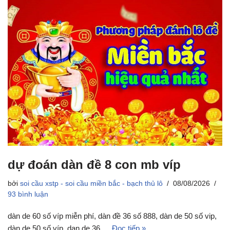
dự đoán dàn đề 8 con mb víp
bởi
soi cầu xstp - soi cầu miền bắc - bạch thủ lô
08/08/2026
93 bình luận
dàn de 60 số víp miễn phí, dàn đề 36 số 888, dàn de 50 số vip,
dàn de 50 số víp, dan de 36,…
Đọc tiếp »