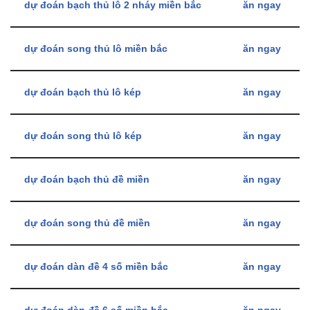
dự đoán bạch thủ lô 2 nháy miền bắc
ăn ngay
dự đoán song thủ lô miền bắc
ăn ngay
dự đoán bạch thủ lô kép
ăn ngay
dự đoán song thủ lô kép
ăn ngay
dự đoán bạch thủ đề miền
ăn ngay
dự đoán song thủ đề miền
ăn ngay
dự đoán dàn đề 4 số miền bắc
ăn ngay