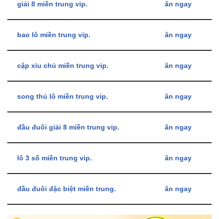
giải 8 miền trung vip
.
ăn ngay
bao lô miền trung vip
.
ăn ngay
cặp xỉu chủ miền trung vip
.
ăn ngay
song thủ lô miền trung vip
.
ăn ngay
đầu đuôi giải 8 miền trung vip
.
ăn ngay
lô 3 số miền trung vip
.
ăn ngay
đầu đuôi đặc biệt miền trung
.
ăn ngay