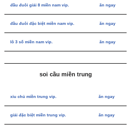
đầu đuôi giải 8 miền nam vip
.
ăn ngay
đầu đuôi đặc biệt miền nam vip
.
ăn ngay
lô 3 số miền nam vip
.
ăn ngay
soi cầu miền trung
xỉu chủ miền trung vip
.
ăn ngay
giải đặc biệt miền trung vip
.
ăn ngay