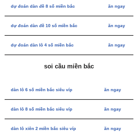
dự đoán dàn đề 8 số miền bắc
ăn ngay
dự đoán dàn đề 10 số miền bắc
ăn ngay
dự đoán dàn lô 4 số miền bắc
ăn ngay
soi cầu miền bắc
dàn lô 6 số miền bắc siêu víp
ăn ngay
dàn lô 8 số miền bắc siêu víp
ăn ngay
dàn lô xiên 2 miền bắc siêu víp
ăn ngay