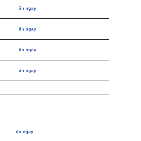
ăn ngay
ăn ngay
ăn ngay
ăn ngay
ăn ngay