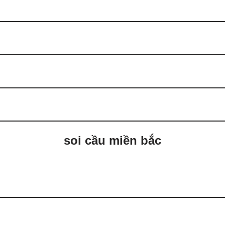
soi cầu miền bắc