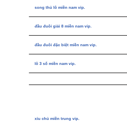
song thủ lô miền nam vip
.
đầu đuôi giải 8 miền nam vip
.
đầu đuôi đặc biệt miền nam vip
.
lô 3 số miền nam vip
.
xỉu chủ miền trung vip
.