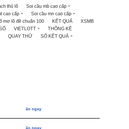
ch thủ lô
Soi cầu mb cao cấp
t cao cấp
Soi cầu mn cao cấp
ổ mơ lô đề chuẩn 100
KẾT QUẢ
XSMB
 SỐ
VIETLOTT
THỐNG KÊ
QUAY THỬ
SỐ KẾT QUẢ
ăn ngay
ăn ngay