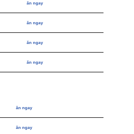
ăn ngay
ăn ngay
ăn ngay
ăn ngay
ăn ngay
ăn ngay