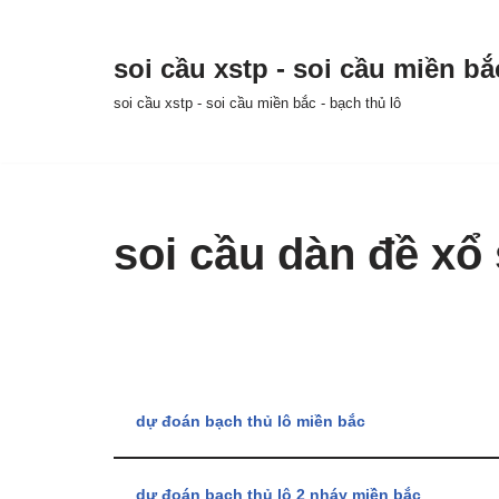
Chuyển
soi cầu xstp - soi cầu miền bắ
tới
soi cầu xstp - soi cầu miền bắc - bạch thủ lô
nội
dung
soi cầu dàn đề xổ
dự đoán bạch thủ lô miền bắc
dự đoán bạch thủ lô 2 nháy miền bắc