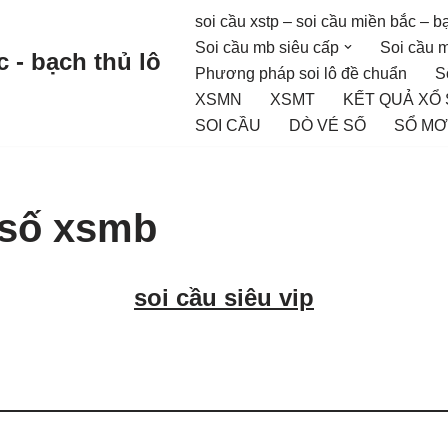
soi cầu xstp – soi cầu miền bắc – bạ
Soi cầu mb siêu cấp
Soi cầu m
c - bạch thủ lô
Phương pháp soi lô đề chuẩn
S
XSMN
XSMT
KẾT QUẢ XỔ
SOI CẦU
DÒ VÉ SỐ
SỔ MƠ
 số xsmb
soi cầu siêu vip