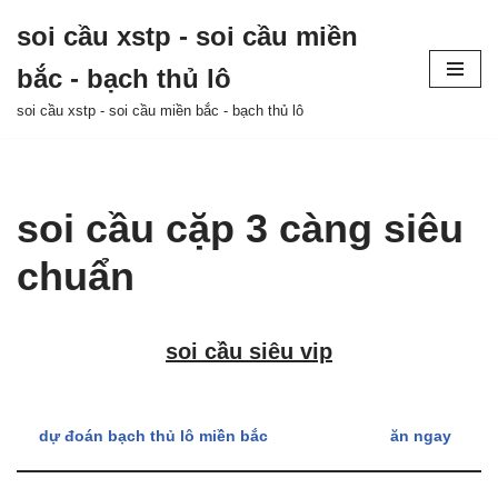
soi cầu xstp - soi cầu miền
Chuyển
bắc - bạch thủ lô
tới
nội
soi cầu xstp - soi cầu miền bắc - bạch thủ lô
dung
soi cầu cặp 3 càng siêu
chuẩn
soi cầu siêu vip
dự đoán bạch thủ lô miền bắc
ăn ngay