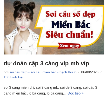
dự đoán cặp 3 càng víp mb víp
bởi
soi cầu xstp - soi cầu miền bắc - bạch thủ lô
06/08/2026
130 bình luận
soi 3 cang mien phi, soi 3 cang mb, soi de 3 cang, soi cầu 3
càng miền bắc, lô ba càng, lo ba cang…
Đọc tiếp »