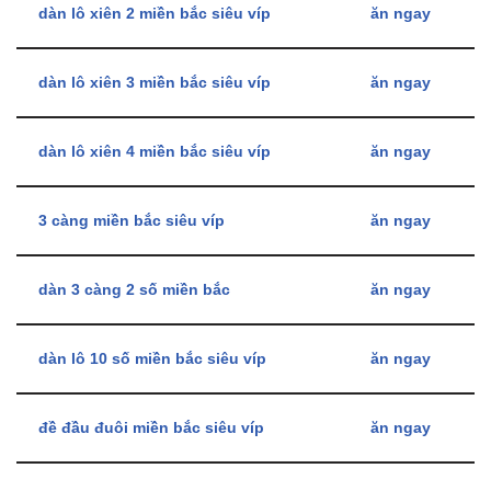
dàn lô xiên 2 miền bắc siêu víp
ăn ngay
dàn lô xiên 3 miền bắc siêu víp
ăn ngay
dàn lô xiên 4 miền bắc siêu víp
ăn ngay
3 càng miền bắc siêu víp
ăn ngay
dàn 3 càng 2 số miền bắc
ăn ngay
dàn lô 10 số miền bắc siêu víp
ăn ngay
đề đầu đuôi miền bắc siêu víp
ăn ngay