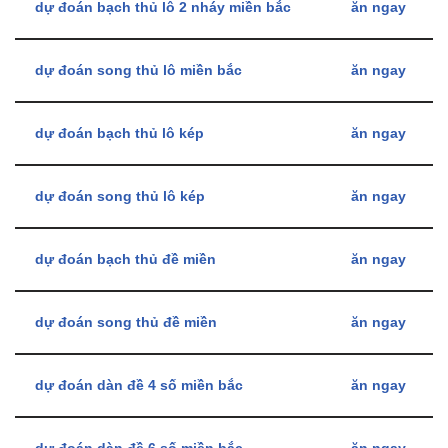
dự đoán bạch thủ lô 2 nháy miền bắc
ăn ngay
dự đoán song thủ lô miền bắc
ăn ngay
dự đoán bạch thủ lô kép
ăn ngay
dự đoán song thủ lô kép
ăn ngay
dự đoán bạch thủ đề miền
ăn ngay
dự đoán song thủ đề miền
ăn ngay
dự đoán dàn đề 4 số miền bắc
ăn ngay