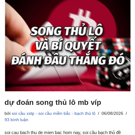
dự đoán song thủ lô mb víp
bởi
soi cầu xstp - soi cầu miền bắc - bạch thủ lô
06/08/2026
93 bình luận
soi cau bach thu de mien bac hom nay, soi cầu bạch thủ đề