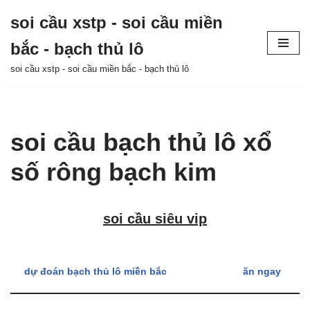
soi cầu xstp - soi cầu miền
Chuyển
bắc - bạch thủ lô
tới
nội
soi cầu xstp - soi cầu miền bắc - bạch thủ lô
dung
soi cầu bạch thủ lô xổ
số rông bạch kim
soi cầu siêu vip
dự đoán bạch thủ lô miền bắc
ăn ngay