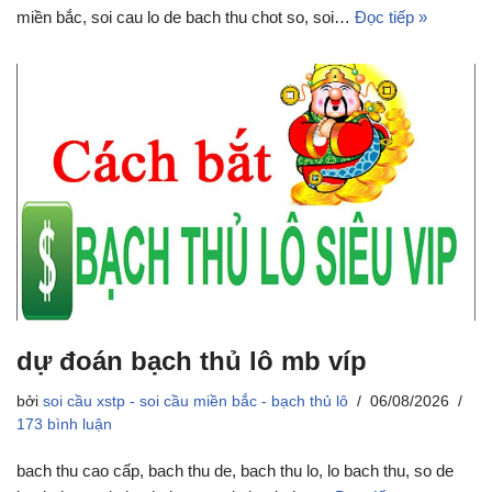
miền bắc, soi cau lo de bach thu chot so, soi…
Đọc tiếp »
dự đoán bạch thủ lô mb víp
bởi
soi cầu xstp - soi cầu miền bắc - bạch thủ lô
06/08/2026
173 bình luận
bach thu cao cấp, bach thu de, bach thu lo, lo bach thu, so de