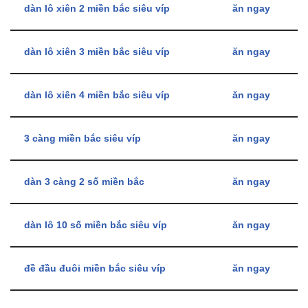
dàn lô xiên 2 miền bắc siêu víp
ăn ngay
dàn lô xiên 3 miền bắc siêu víp
ăn ngay
dàn lô xiên 4 miền bắc siêu víp
ăn ngay
3 càng miền bắc siêu víp
ăn ngay
dàn 3 càng 2 số miền bắc
ăn ngay
dàn lô 10 số miền bắc siêu víp
ăn ngay
đề đầu đuôi miền bắc siêu víp
ăn ngay