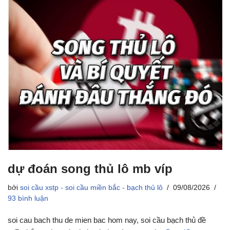
dự đoán song thủ lô mb víp
bởi
soi cầu xstp - soi cầu miền bắc - bạch thủ lô
09/08/2026
93 bình luận
soi cau bach thu de mien bac hom nay, soi cầu bạch thủ đề