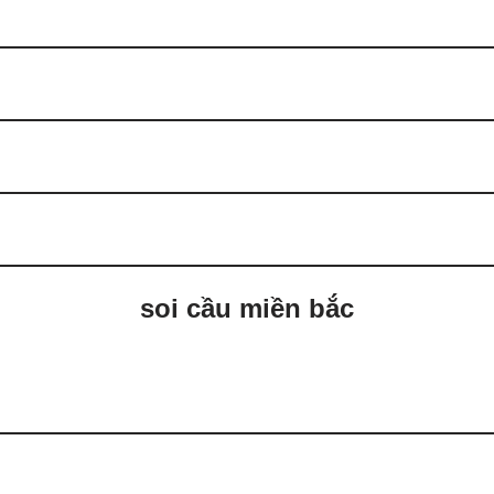
soi cầu miền bắc