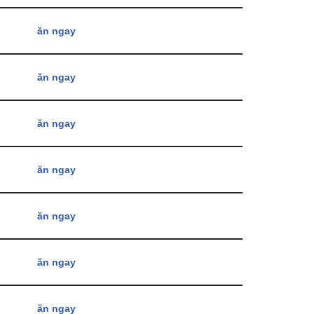
ăn ngay
ăn ngay
ăn ngay
ăn ngay
ăn ngay
ăn ngay
ăn ngay