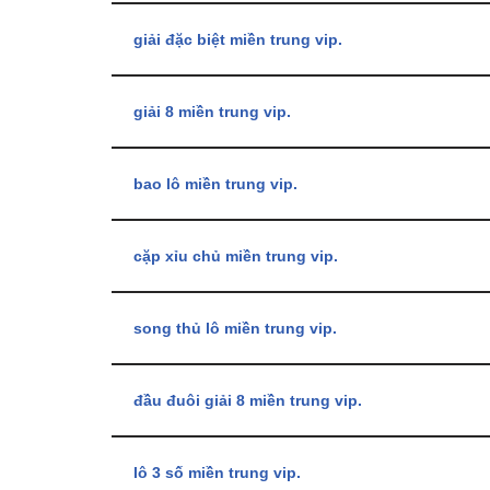
giải đặc biệt miền trung vip
.
giải 8 miền trung vip
.
bao lô miền trung vip
.
cặp xỉu chủ miền trung vip
.
song thủ lô miền trung vip
.
đầu đuôi giải 8 miền trung vip
.
lô 3 số miền trung vip
.