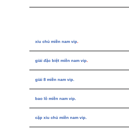
xỉu chủ miền nam vip
.
giải đặc biệt miền nam vip
.
giải 8 miền nam vip
.
bao lô miền nam vip
.
cặp xỉu chủ miền nam vip
.