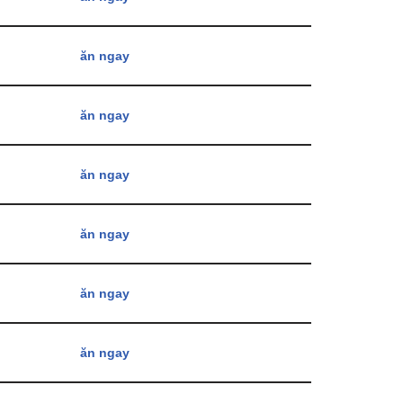
ăn ngay
ăn ngay
ăn ngay
ăn ngay
ăn ngay
ăn ngay