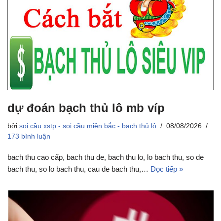
dự đoán bạch thủ lô mb víp
bởi
soi cầu xstp - soi cầu miền bắc - bạch thủ lô
08/08/2026
173 bình luận
bach thu cao cấp, bach thu de, bach thu lo, lo bach thu, so de
bach thu, so lo bach thu, cau de bach thu,…
Đọc tiếp »