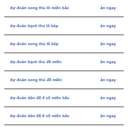
dự đoán song thủ lô miền bắc
ăn ngay
dự đoán bạch thủ lô kép
ăn ngay
dự đoán song thủ lô kép
ăn ngay
dự đoán bạch thủ đề miền
ăn ngay
dự đoán song thủ đề miền
ăn ngay
dự đoán dàn đề 4 số miền bắc
ăn ngay
dự đoán dàn đề 6 số miền bắc
ăn ngay