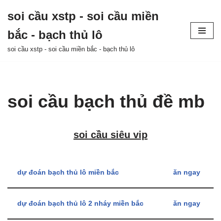
soi cầu xstp - soi cầu miền
Chuyển
bắc - bạch thủ lô
tới
nội
soi cầu xstp - soi cầu miền bắc - bạch thủ lô
dung
soi cầu bạch thủ đề mb
soi cầu siêu vip
dự đoán bạch thủ lô miền bắc
ăn ngay
dự đoán bạch thủ lô 2 nháy miền bắc
ăn ngay