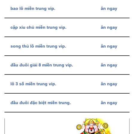
bao lô miền trung vip
.
ăn ngay
cặp xỉu chủ miền trung vip
.
ăn ngay
song thủ lô miền trung vip
.
ăn ngay
đầu đuôi giải 8 miền trung vip
.
ăn ngay
lô 3 số miền trung vip
.
ăn ngay
đầu đuôi đặc biệt miền trung
.
ăn ngay