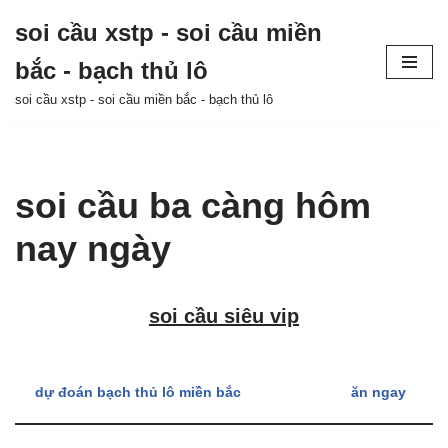
soi cầu xstp - soi cầu miền
Chuyển
bắc - bạch thủ lô
tới
nội
soi cầu xstp - soi cầu miền bắc - bạch thủ lô
dung
soi cầu ba càng hôm
nay ngày
soi cầu siêu vip
dự đoán bạch thủ lô miền bắc
ăn ngay