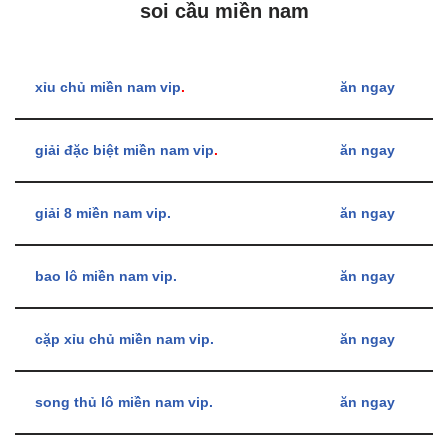
soi cầu miền nam
xỉu chủ miền nam vip
.
ăn ngay
giải đặc biệt miền nam vip
.
ăn ngay
giải 8 miền nam vip
.
ăn ngay
bao lô miền nam vip
.
ăn ngay
cặp xỉu chủ miền nam vip
.
ăn ngay
song thủ lô miền nam vip
.
ăn ngay