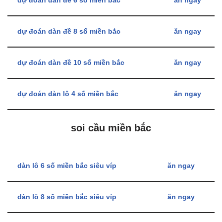
dự đoán dàn đề 6 số miền bắc
ăn ngay
dự đoán dàn đề 8 số miền bắc
ăn ngay
dự đoán dàn đề 10 số miền bắc
ăn ngay
dự đoán dàn lô 4 số miền bắc
ăn ngay
soi cầu miền bắc
dàn lô 6 số miền bắc siêu víp
ăn ngay
dàn lô 8 số miền bắc siêu víp
ăn ngay