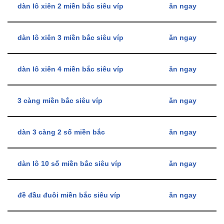
dàn lô xiên 2 miền bắc siêu víp
ăn ngay
dàn lô xiên 3 miền bắc siêu víp
ăn ngay
dàn lô xiên 4 miền bắc siêu víp
ăn ngay
3 càng miền bắc siêu víp
ăn ngay
dàn 3 càng 2 số miền bắc
ăn ngay
dàn lô 10 số miền bắc siêu víp
ăn ngay
đề đầu đuôi miền bắc siêu víp
ăn ngay