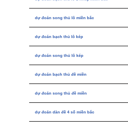
dự đoán song thủ lô miền bắc
dự đoán bạch thủ lô kép
dự đoán song thủ lô kép
dự đoán bạch thủ đề miền
dự đoán song thủ đề miền
dự đoán dàn đề 4 số miền bắc