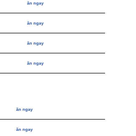
ăn ngay
ăn ngay
ăn ngay
ăn ngay
ăn ngay
ăn ngay