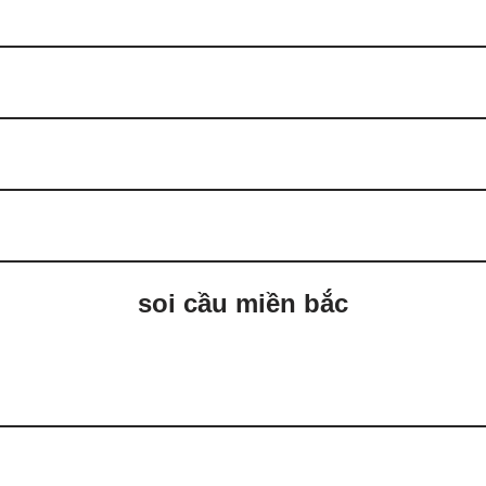
soi cầu miền bắc