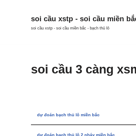
Chuyển
soi cầu xstp - soi cầu miền bắ
tới
soi cầu xstp - soi cầu miền bắc - bạch thủ lô
nội
dung
soi cầu 3 càng xs
dự đoán bạch thủ lô miền bắc
dự đoán bạch thủ lô 2 nháy miền bắc