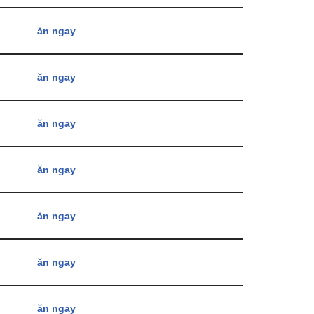
ăn ngay
ăn ngay
ăn ngay
ăn ngay
ăn ngay
ăn ngay
ăn ngay