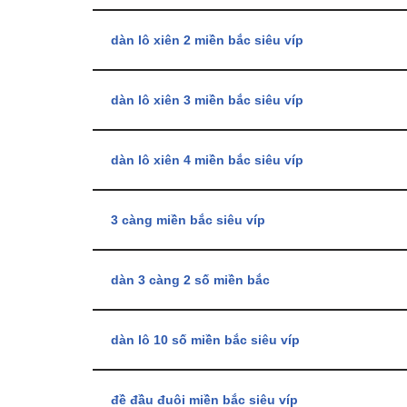
dàn lô xiên 2 miền bắc siêu víp
dàn lô xiên 3 miền bắc siêu víp
dàn lô xiên 4 miền bắc siêu víp
3 càng miền bắc siêu víp
dàn 3 càng 2 số miền bắc
dàn lô 10 số miền bắc siêu víp
đề đầu đuôi miền bắc siêu víp