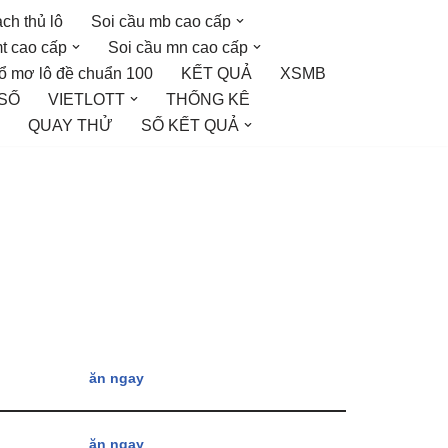
ch thủ lô
Soi cầu mb cao cấp
t cao cấp
Soi cầu mn cao cấp
ổ mơ lô đề chuẩn 100
KẾT QUẢ
XSMB
 SỐ
VIETLOTT
THỐNG KÊ
QUAY THỬ
SỐ KẾT QUẢ
ăn ngay
ăn ngay