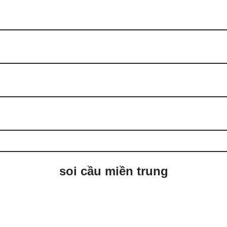
soi cầu miền trung