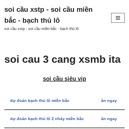
soi cầu xstp - soi cầu miền
Chuyển
bắc - bạch thủ lô
tới
nội
soi cầu xstp - soi cầu miền bắc - bạch thủ lô
dung
soi cau 3 cang xsmb ita
soi cầu siêu vip
dự đoán bạch thủ lô miền bắc
ăn ngay
dự đoán bạch thủ lô 2 nháy miền bắc
ăn ngay