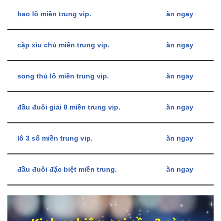
bao lô miền trung vip
.
ăn ngay
cặp xỉu chủ miền trung vip
.
ăn ngay
song thủ lô miền trung vip
.
ăn ngay
đầu đuôi giải 8 miền trung vip
.
ăn ngay
lô 3 số miền trung vip
.
ăn ngay
đầu đuôi đặc biệt miền trung
.
ăn ngay