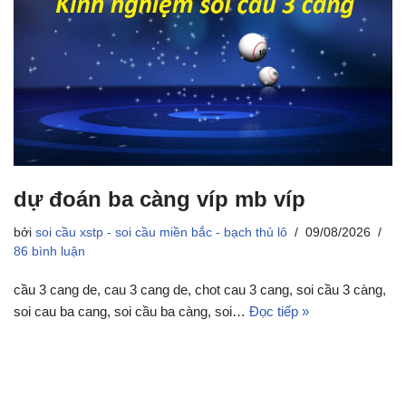
dự đoán ba càng víp mb víp
bởi
soi cầu xstp - soi cầu miền bắc - bạch thủ lô
09/08/2026
86 bình luận
cầu 3 cang de, cau 3 cang de, chot cau 3 cang, soi cầu 3 càng,
soi cau ba cang, soi cầu ba càng, soi…
Đọc tiếp »