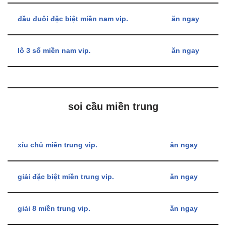
đầu đuôi đặc biệt miền nam vip
.
ăn ngay
lô 3 số miền nam vip
.
ăn ngay
soi cầu miền trung
xỉu chủ miền trung vip
.
ăn ngay
giải đặc biệt miền trung vip
.
ăn ngay
giải 8 miền trung vip
.
ăn ngay