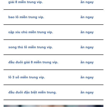
giải 8 miền trung vip
.
ăn ngay
bao lô miền trung vip
.
ăn ngay
cặp xỉu chủ miền trung vip
.
ăn ngay
song thủ lô miền trung vip
.
ăn ngay
đầu đuôi giải 8 miền trung vip
.
ăn ngay
lô 3 số miền trung vip
.
ăn ngay
đầu đuôi đặc biệt miền trung
.
ăn ngay