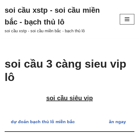
soi cầu xstp - soi cầu miền
Chuyển
bắc - bạch thủ lô
tới
nội
soi cầu xstp - soi cầu miền bắc - bạch thủ lô
dung
soi cầu 3 càng sieu vip
lô
soi cầu siêu vip
dự đoán bạch thủ lô miền bắc
ăn ngay