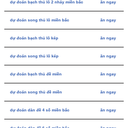
dự đoán bạch thủ lô 2 nháy miền bắc
ăn ngay
dự đoán song thủ lô miền bắc
ăn ngay
dự đoán bạch thủ lô kép
ăn ngay
dự đoán song thủ lô kép
ăn ngay
dự đoán bạch thủ đề miền
ăn ngay
dự đoán song thủ đề miền
ăn ngay
dự đoán dàn đề 4 số miền bắc
ăn ngay