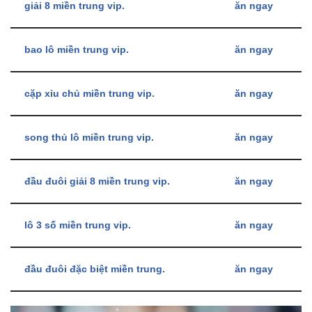
giải 8 miền trung vip
.
ăn ngay
bao lô miền trung vip
.
ăn ngay
cặp xỉu chủ miền trung vip
.
ăn ngay
song thủ lô miền trung vip
.
ăn ngay
đầu đuôi giải 8 miền trung vip
.
ăn ngay
lô 3 số miền trung vip
.
ăn ngay
đầu đuôi đặc biệt miền trung
.
ăn ngay