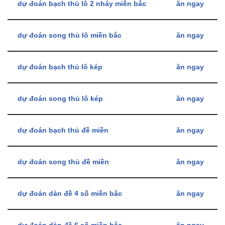
dự đoán bạch thủ lô 2 nháy miền bắc
ăn ngay
dự đoán song thủ lô miền bắc
ăn ngay
dự đoán bạch thủ lô kép
ăn ngay
dự đoán song thủ lô kép
ăn ngay
dự đoán bạch thủ đề miền
ăn ngay
dự đoán song thủ đề miền
ăn ngay
dự đoán dàn đề 4 số miền bắc
ăn ngay