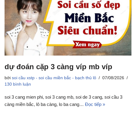
dự đoán cặp 3 càng víp mb víp
bởi
soi cầu xstp - soi cầu miền bắc - bạch thủ lô
07/08/2026
130 bình luận
soi 3 cang mien phi, soi 3 cang mb, soi de 3 cang, soi cầu 3
càng miền bắc, lô ba càng, lo ba cang…
Đọc tiếp »