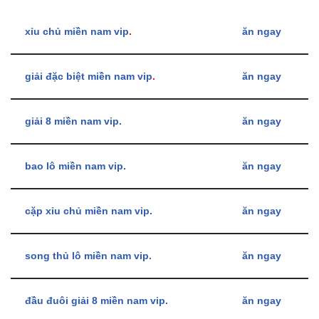
xỉu chủ miền nam vip
.
ăn ngay
giải đặc biệt miền nam vip
.
ăn ngay
giải 8 miền nam vip
.
ăn ngay
bao lô miền nam vip
.
ăn ngay
cặp xỉu chủ miền nam vip
.
ăn ngay
song thủ lô miền nam vip
.
ăn ngay
đầu đuôi giải 8 miền nam vip
.
ăn ngay