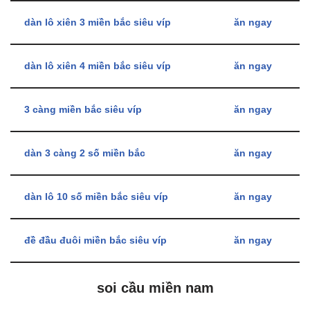
dàn lô xiên 3 miền bắc siêu víp
ăn ngay
dàn lô xiên 4 miền bắc siêu víp
ăn ngay
3 càng miền bắc siêu víp
ăn ngay
dàn 3 càng 2 số miền bắc
ăn ngay
dàn lô 10 số miền bắc siêu víp
ăn ngay
đề đầu đuôi miền bắc siêu víp
ăn ngay
soi cầu miền nam