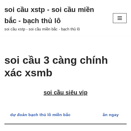
soi cầu xstp - soi cầu miền
Chuyển
bắc - bạch thủ lô
tới
nội
soi cầu xstp - soi cầu miền bắc - bạch thủ lô
dung
soi cầu 3 càng chính
xác xsmb
soi cầu siêu vip
dự đoán bạch thủ lô miền bắc
ăn ngay