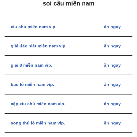
soi cầu miền nam
xỉu chủ miền nam vip
.
ăn ngay
giải đặc biệt miền nam vip
.
ăn ngay
giải 8 miền nam vip
.
ăn ngay
bao lô miền nam vip
.
ăn ngay
cặp xỉu chủ miền nam vip
.
ăn ngay
song thủ lô miền nam vip
.
ăn ngay