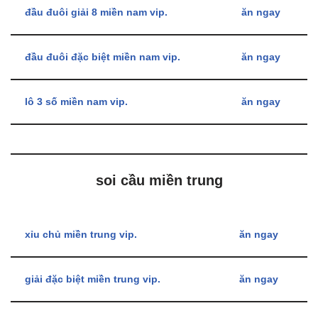
đầu đuôi giải 8 miền nam vip
.
ăn ngay
đầu đuôi đặc biệt miền nam vip
.
ăn ngay
lô 3 số miền nam vip
.
ăn ngay
soi cầu miền trung
xỉu chủ miền trung vip
.
ăn ngay
giải đặc biệt miền trung vip
.
ăn ngay