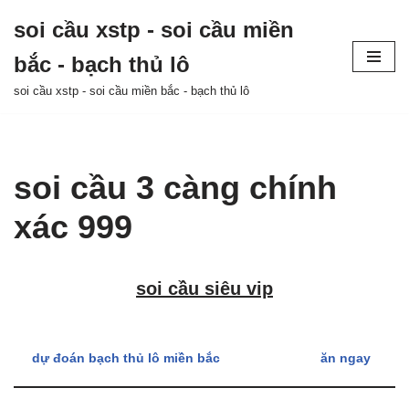
soi cầu xstp - soi cầu miền
Chuyển
bắc - bạch thủ lô
tới
nội
soi cầu xstp - soi cầu miền bắc - bạch thủ lô
dung
soi cầu 3 càng chính
xác 999
soi cầu siêu vip
dự đoán bạch thủ lô miền bắc
ăn ngay