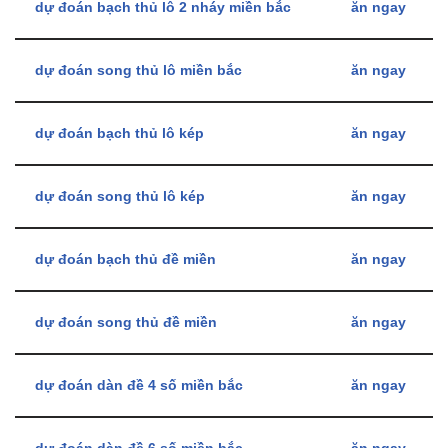
dự đoán bạch thủ lô 2 nháy miền bắc
ăn ngay
dự đoán song thủ lô miền bắc
ăn ngay
dự đoán bạch thủ lô kép
ăn ngay
dự đoán song thủ lô kép
ăn ngay
dự đoán bạch thủ đề miền
ăn ngay
dự đoán song thủ đề miền
ăn ngay
dự đoán dàn đề 4 số miền bắc
ăn ngay