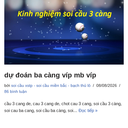
dự đoán ba càng víp mb víp
bởi
soi cầu xstp - soi cầu miền bắc - bạch thủ lô
08/08/2026
86 bình luận
cầu 3 cang de, cau 3 cang de, chot cau 3 cang, soi cầu 3 càng,
soi cau ba cang, soi cầu ba càng, soi…
Đọc tiếp »