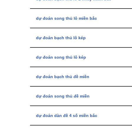
dự đoán song thủ lô miền bắc
dự đoán bạch thủ lô kép
dự đoán song thủ lô kép
dự đoán bạch thủ đề miền
dự đoán song thủ đề miền
dự đoán dàn đề 4 số miền bắc