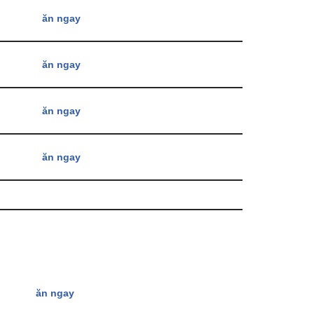
ăn ngay
ăn ngay
ăn ngay
ăn ngay
ăn ngay