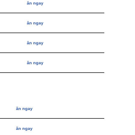
ăn ngay
ăn ngay
ăn ngay
ăn ngay
ăn ngay
ăn ngay