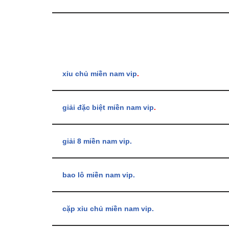
xỉu chủ miền nam vip
.
giải đặc biệt miền nam vip
.
giải 8 miền nam vip
.
bao lô miền nam vip
.
cặp xỉu chủ miền nam vip
.