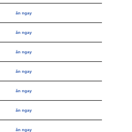
ăn ngay
ăn ngay
ăn ngay
ăn ngay
ăn ngay
ăn ngay
ăn ngay