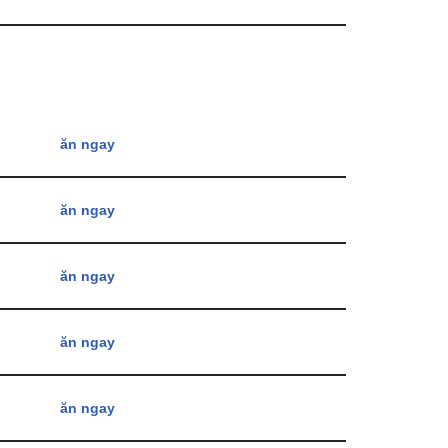
ăn ngay
ăn ngay
ăn ngay
ăn ngay
ăn ngay