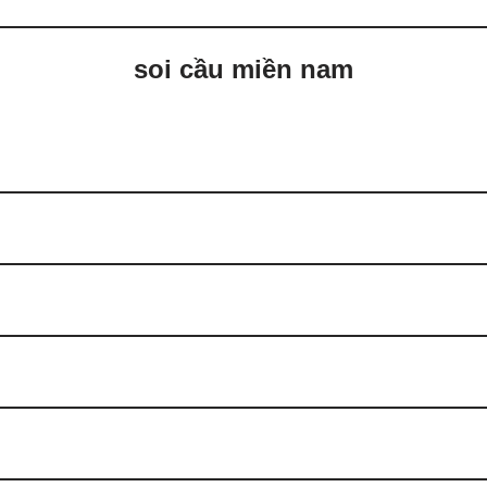
soi cầu miền nam