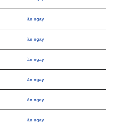
ăn ngay
ăn ngay
ăn ngay
ăn ngay
ăn ngay
ăn ngay