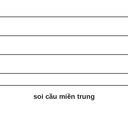
soi cầu miền trung