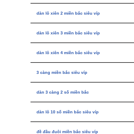
dàn lô xiên 2 miền bắc siêu víp
dàn lô xiên 3 miền bắc siêu víp
dàn lô xiên 4 miền bắc siêu víp
3 càng miền bắc siêu víp
dàn 3 càng 2 số miền bắc
dàn lô 10 số miền bắc siêu víp
đề đầu đuôi miền bắc siêu víp