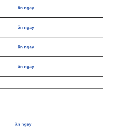
ăn ngay
ăn ngay
ăn ngay
ăn ngay
ăn ngay