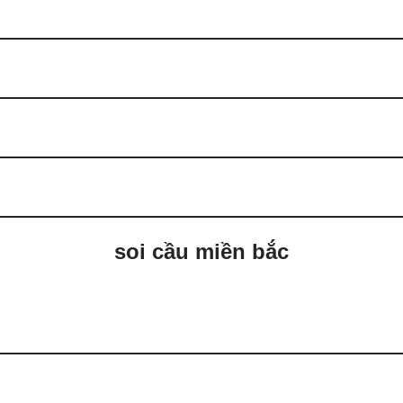
soi cầu miền bắc