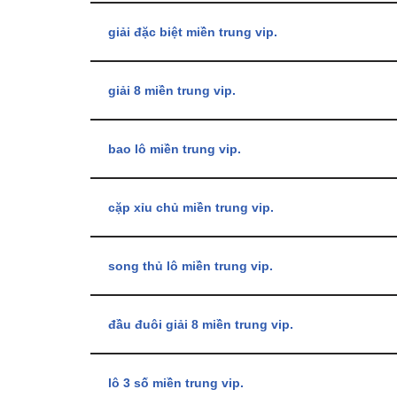
giải đặc biệt miền trung vip
.
giải 8 miền trung vip
.
bao lô miền trung vip
.
cặp xỉu chủ miền trung vip
.
song thủ lô miền trung vip
.
đầu đuôi giải 8 miền trung vip
.
lô 3 số miền trung vip
.