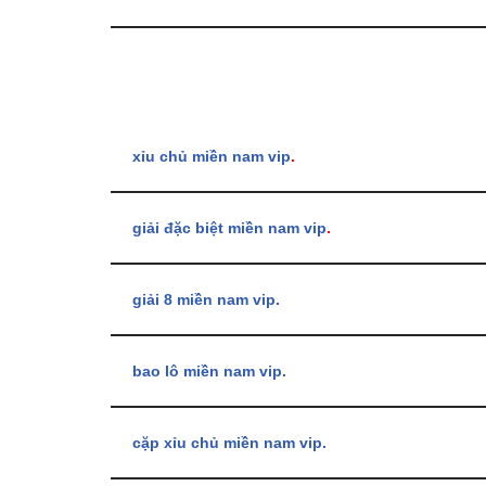
xỉu chủ miền nam vip
.
giải đặc biệt miền nam vip
.
giải 8 miền nam vip
.
bao lô miền nam vip
.
cặp xỉu chủ miền nam vip
.