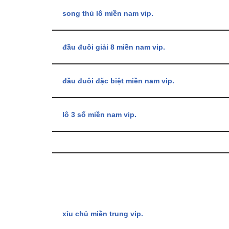
song thủ lô miền nam vip
.
đầu đuôi giải 8 miền nam vip
.
đầu đuôi đặc biệt miền nam vip
.
lô 3 số miền nam vip
.
xỉu chủ miền trung vip
.