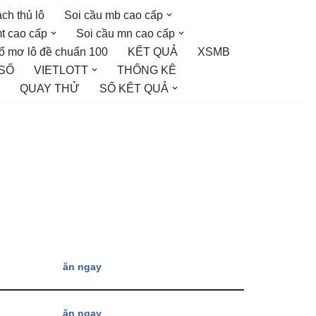
ch thủ lô
Soi cầu mb cao cấp
t cao cấp
Soi cầu mn cao cấp
ổ mơ lô đề chuẩn 100
KẾT QUẢ
XSMB
 SỐ
VIETLOTT
THỐNG KÊ
QUAY THỬ
SỐ KẾT QUẢ
ăn ngay
ăn ngay