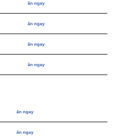
ăn ngay
ăn ngay
ăn ngay
ăn ngay
ăn ngay
ăn ngay