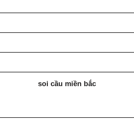
soi cầu miền bắc