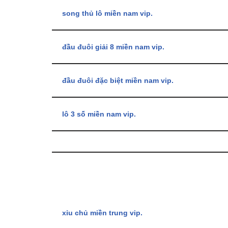
song thủ lô miền nam vip
.
đầu đuôi giải 8 miền nam vip
.
đầu đuôi đặc biệt miền nam vip
.
lô 3 số miền nam vip
.
xỉu chủ miền trung vip
.