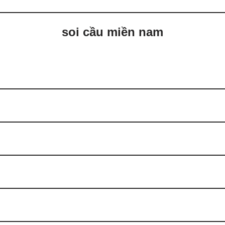
soi cầu miền nam