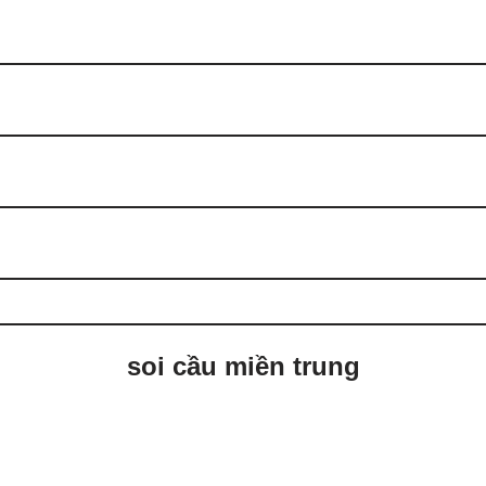
soi cầu miền trung