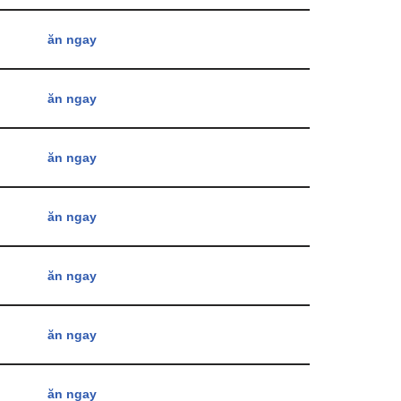
ăn ngay
ăn ngay
ăn ngay
ăn ngay
ăn ngay
ăn ngay
ăn ngay