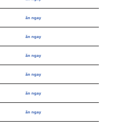
ăn ngay
ăn ngay
ăn ngay
ăn ngay
ăn ngay
ăn ngay