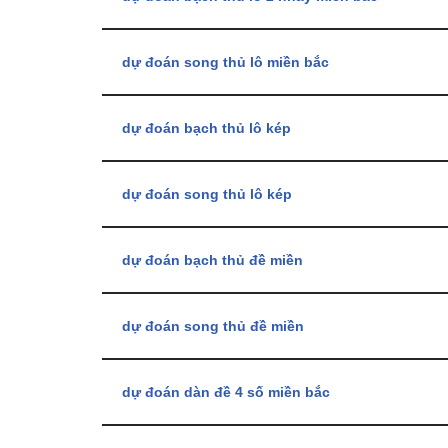
dự đoán song thủ lô miền bắc
dự đoán bạch thủ lô kép
dự đoán song thủ lô kép
dự đoán bạch thủ đề miền
dự đoán song thủ đề miền
dự đoán dàn đề 4 số miền bắc