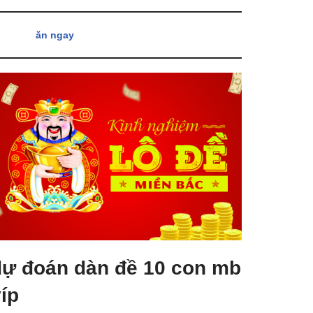
ăn ngay
dự đoán dàn đề 10 con mb
íp