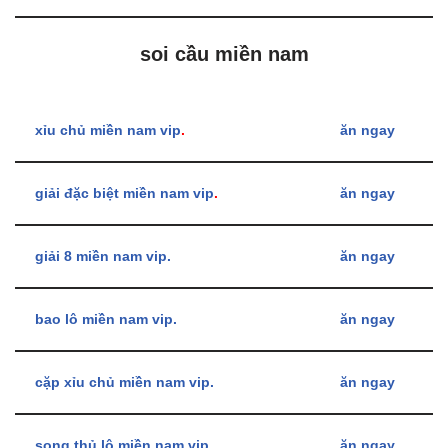
soi cầu miền nam
xỉu chủ miền nam vip
.
ăn ngay
giải đặc biệt miền nam vip
.
ăn ngay
giải 8 miền nam vip
.
ăn ngay
bao lô miền nam vip
.
ăn ngay
cặp xỉu chủ miền nam vip
.
ăn ngay
song thủ lô miền nam vip
.
ăn ngay