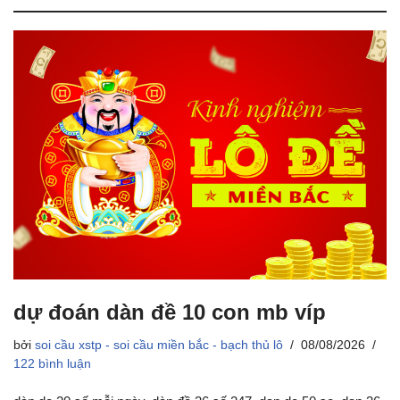
dự đoán dàn đề 10 con mb víp
bởi
soi cầu xstp - soi cầu miền bắc - bạch thủ lô
08/08/2026
122 bình luận