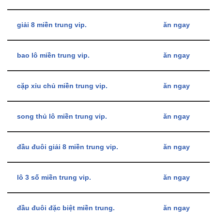
giải 8 miền trung vip
.
ăn ngay
bao lô miền trung vip
.
ăn ngay
cặp xỉu chủ miền trung vip
.
ăn ngay
song thủ lô miền trung vip
.
ăn ngay
đầu đuôi giải 8 miền trung vip
.
ăn ngay
lô 3 số miền trung vip
.
ăn ngay
đầu đuôi đặc biệt miền trung
.
ăn ngay