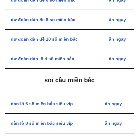
dự đoán dàn đề 6 số miền bắc
ăn ngay
dự đoán dàn đề 8 số miền bắc
ăn ngay
dự đoán dàn đề 10 số miền bắc
ăn ngay
dự đoán dàn lô 4 số miền bắc
ăn ngay
soi cầu miền bắc
dàn lô 6 số miền bắc siêu víp
ăn ngay
dàn lô 8 số miền bắc siêu víp
ăn ngay