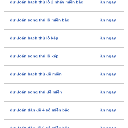
dự đoán bạch thủ lô 2 nháy miền bắc
ăn ngay
dự đoán song thủ lô miền bắc
ăn ngay
dự đoán bạch thủ lô kép
ăn ngay
dự đoán song thủ lô kép
ăn ngay
dự đoán bạch thủ đề miền
ăn ngay
dự đoán song thủ đề miền
ăn ngay
dự đoán dàn đề 4 số miền bắc
ăn ngay