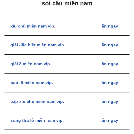
soi cầu miền nam
xỉu chủ miền nam vip
.
ăn ngay
giải đặc biệt miền nam vip
.
ăn ngay
giải 8 miền nam vip
.
ăn ngay
bao lô miền nam vip
.
ăn ngay
cặp xỉu chủ miền nam vip
.
ăn ngay
song thủ lô miền nam vip
.
ăn ngay