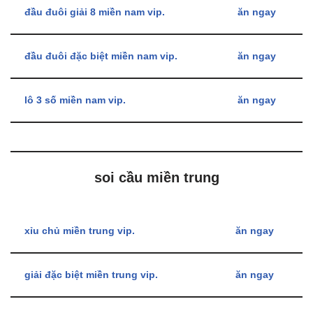
đầu đuôi giải 8 miền nam vip
.
ăn ngay
đầu đuôi đặc biệt miền nam vip
.
ăn ngay
lô 3 số miền nam vip
.
ăn ngay
soi cầu miền trung
xỉu chủ miền trung vip
.
ăn ngay
giải đặc biệt miền trung vip
.
ăn ngay