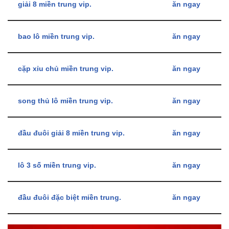
giải 8 miền trung vip
.
ăn ngay
bao lô miền trung vip
.
ăn ngay
cặp xỉu chủ miền trung vip
.
ăn ngay
song thủ lô miền trung vip
.
ăn ngay
đầu đuôi giải 8 miền trung vip
.
ăn ngay
lô 3 số miền trung vip
.
ăn ngay
đầu đuôi đặc biệt miền trung
.
ăn ngay