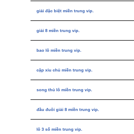
giải đặc biệt miền trung vip
.
giải 8 miền trung vip
.
bao lô miền trung vip
.
cặp xỉu chủ miền trung vip
.
song thủ lô miền trung vip
.
đầu đuôi giải 8 miền trung vip
.
lô 3 số miền trung vip
.