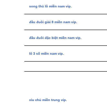
song thủ lô miền nam vip
.
đầu đuôi giải 8 miền nam vip
.
đầu đuôi đặc biệt miền nam vip
.
lô 3 số miền nam vip
.
xỉu chủ miền trung vip
.