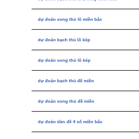
dự đoán song thủ lô miền bắc
dự đoán bạch thủ lô kép
dự đoán song thủ lô kép
dự đoán bạch thủ đề miền
dự đoán song thủ đề miền
dự đoán dàn đề 4 số miền bắc