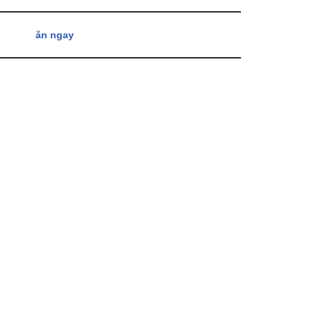
ăn ngay