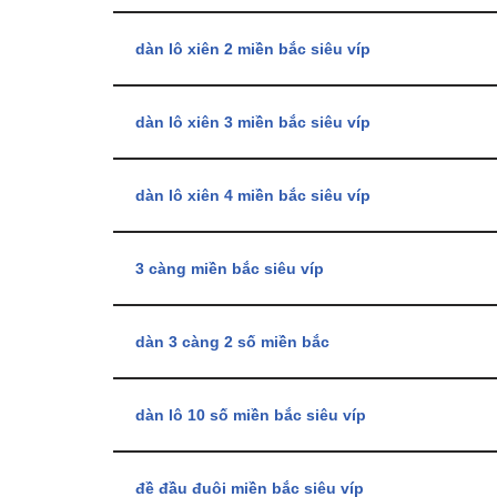
dàn lô xiên 2 miền bắc siêu víp
dàn lô xiên 3 miền bắc siêu víp
dàn lô xiên 4 miền bắc siêu víp
3 càng miền bắc siêu víp
dàn 3 càng 2 số miền bắc
dàn lô 10 số miền bắc siêu víp
đề đầu đuôi miền bắc siêu víp