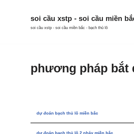
Chuyển
soi cầu xstp - soi cầu miền bắ
tới
soi cầu xstp - soi cầu miền bắc - bạch thủ lô
nội
dung
phương pháp bắt 
dự đoán bạch thủ lô miền bắc
dự đoán bạch thủ lô 2 nháy miền bắc