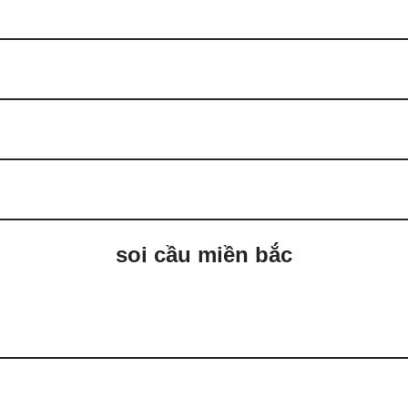
soi cầu miền bắc