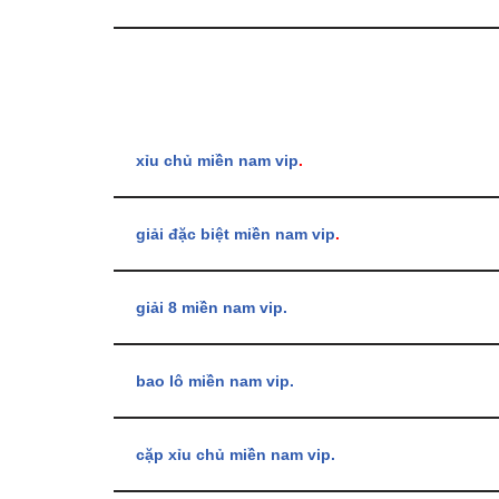
xỉu chủ miền nam vip
.
giải đặc biệt miền nam vip
.
giải 8 miền nam vip
.
bao lô miền nam vip
.
cặp xỉu chủ miền nam vip
.