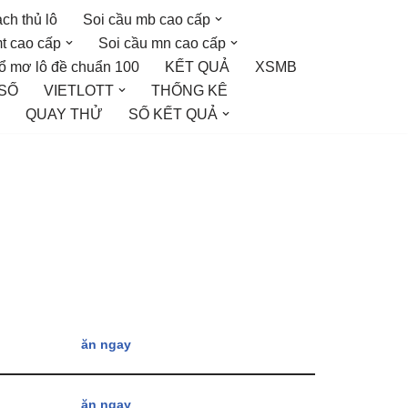
ch thủ lô
Soi cầu mb cao cấp
t cao cấp
Soi cầu mn cao cấp
ổ mơ lô đề chuẩn 100
KẾT QUẢ
XSMB
 SỐ
VIETLOTT
THỐNG KÊ
QUAY THỬ
SỐ KẾT QUẢ
ăn ngay
ăn ngay