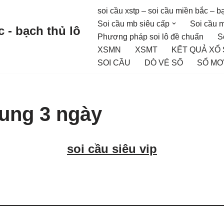
soi cầu xstp – soi cầu miền bắc – bạ
Soi cầu mb siêu cấp
Soi cầu m
c - bạch thủ lô
Phương pháp soi lô đề chuẩn
S
XSMN
XSMT
KẾT QUẢ XỔ
SOI CẦU
DÒ VÉ SỐ
SỔ MƠ
hung 3 ngày
soi cầu siêu vip