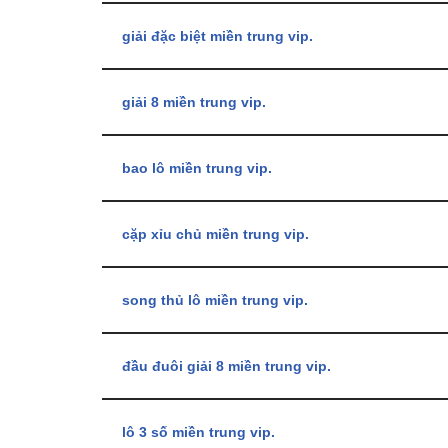
giải đặc biệt miền trung vip
.
giải 8 miền trung vip
.
bao lô miền trung vip
.
cặp xỉu chủ miền trung vip
.
song thủ lô miền trung vip
.
đầu đuôi giải 8 miền trung vip
.
lô 3 số miền trung vip
.