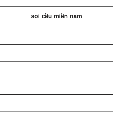
soi cầu miền nam