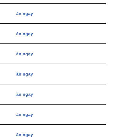
ăn ngay
ăn ngay
ăn ngay
ăn ngay
ăn ngay
ăn ngay
ăn ngay