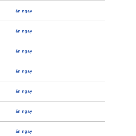
ăn ngay
ăn ngay
ăn ngay
ăn ngay
ăn ngay
ăn ngay
ăn ngay