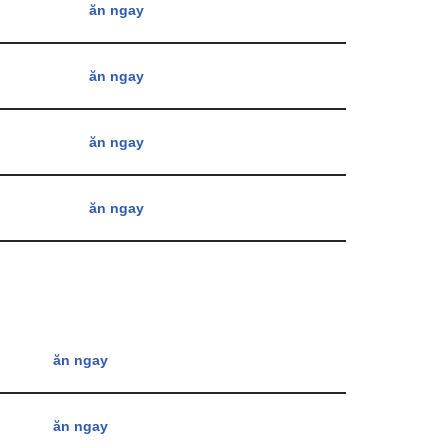
ăn ngay
ăn ngay
ăn ngay
ăn ngay
ăn ngay
ăn ngay