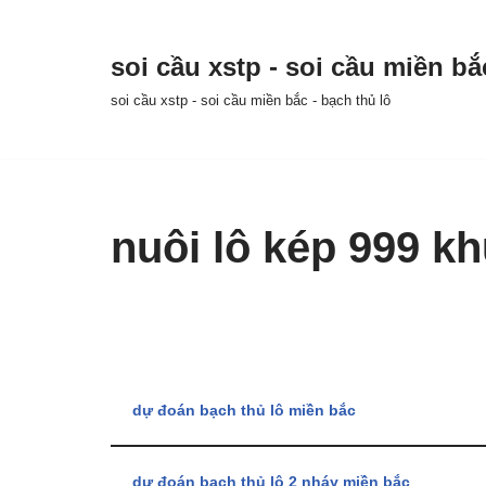
Chuyển
soi cầu xstp - soi cầu miền bắ
tới
soi cầu xstp - soi cầu miền bắc - bạch thủ lô
nội
dung
nuôi lô kép 999 k
dự đoán bạch thủ lô miền bắc
dự đoán bạch thủ lô 2 nháy miền bắc