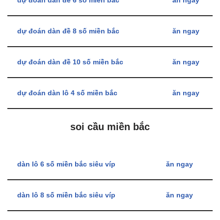
dự đoán dàn đề 6 số miền bắc
ăn ngay
dự đoán dàn đề 8 số miền bắc
ăn ngay
dự đoán dàn đề 10 số miền bắc
ăn ngay
dự đoán dàn lô 4 số miền bắc
ăn ngay
soi cầu miền bắc
dàn lô 6 số miền bắc siêu víp
ăn ngay
dàn lô 8 số miền bắc siêu víp
ăn ngay