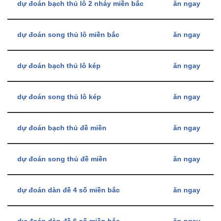
dự đoán bạch thủ lô 2 nháy miền bắc
ăn ngay
dự đoán song thủ lô miền bắc
ăn ngay
dự đoán bạch thủ lô kép
ăn ngay
dự đoán song thủ lô kép
ăn ngay
dự đoán bạch thủ đề miền
ăn ngay
dự đoán song thủ đề miền
ăn ngay
dự đoán dàn đề 4 số miền bắc
ăn ngay