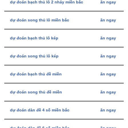
dự đoán bạch thủ lô 2 nháy miền bắc
ăn ngay
dự đoán song thủ lô miền bắc
ăn ngay
dự đoán bạch thủ lô kép
ăn ngay
dự đoán song thủ lô kép
ăn ngay
dự đoán bạch thủ đề miền
ăn ngay
dự đoán song thủ đề miền
ăn ngay
dự đoán dàn đề 4 số miền bắc
ăn ngay