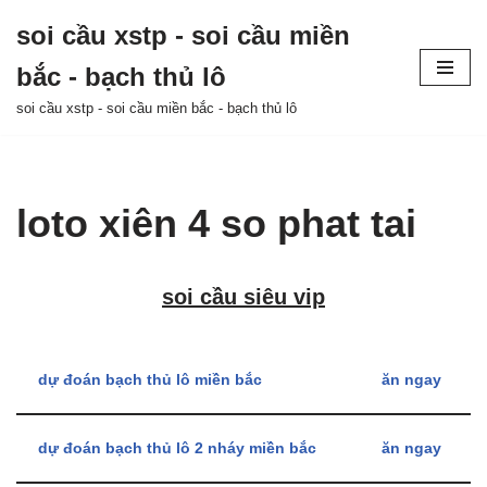
soi cầu xstp - soi cầu miền
Chuyển
bắc - bạch thủ lô
tới
nội
soi cầu xstp - soi cầu miền bắc - bạch thủ lô
dung
loto xiên 4 so phat tai
soi cầu siêu vip
dự đoán bạch thủ lô miền bắc
ăn ngay
dự đoán bạch thủ lô 2 nháy miền bắc
ăn ngay