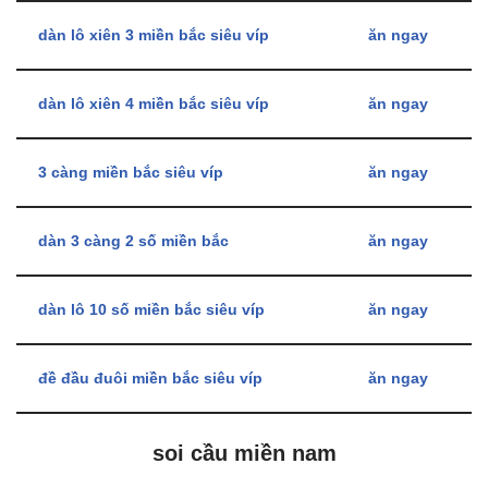
dàn lô xiên 3 miền bắc siêu víp
ăn ngay
dàn lô xiên 4 miền bắc siêu víp
ăn ngay
3 càng miền bắc siêu víp
ăn ngay
dàn 3 càng 2 số miền bắc
ăn ngay
dàn lô 10 số miền bắc siêu víp
ăn ngay
đề đầu đuôi miền bắc siêu víp
ăn ngay
soi cầu miền nam