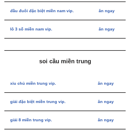
đầu đuôi đặc biệt miền nam vip
.
ăn ngay
lô 3 số miền nam vip
.
ăn ngay
soi cầu miền trung
xỉu chủ miền trung vip
.
ăn ngay
giải đặc biệt miền trung vip
.
ăn ngay
giải 8 miền trung vip
.
ăn ngay