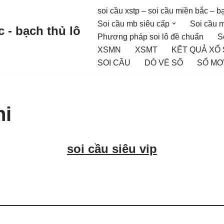
soi cầu xstp – soi cầu miền bắc – bạ
Soi cầu mb siêu cấp
Soi cầu m
c - bạch thủ lô
Phương pháp soi lô đề chuẩn
S
XSMN
XSMT
KẾT QUẢ XỔ
SOI CẦU
DÒ VÉ SỐ
SỔ MƠ
hi
soi cầu siêu vip