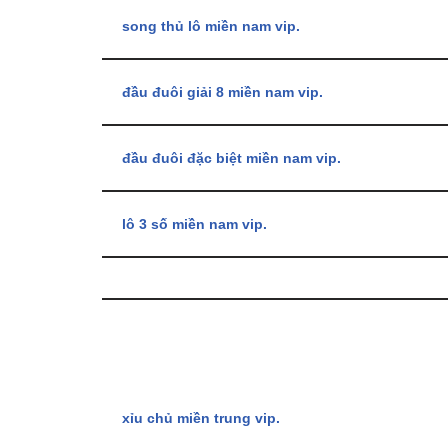
song thủ lô miền nam vip
.
đầu đuôi giải 8 miền nam vip
.
đầu đuôi đặc biệt miền nam vip
.
lô 3 số miền nam vip
.
xỉu chủ miền trung vip
.