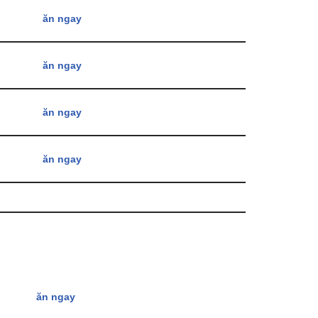
ăn ngay
ăn ngay
ăn ngay
ăn ngay
ăn ngay