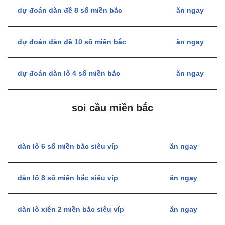
dự đoán dàn đề 8 số miền bắc
ăn ngay
dự đoán dàn đề 10 số miền bắc
ăn ngay
dự đoán dàn lô 4 số miền bắc
ăn ngay
soi cầu miền bắc
dàn lô 6 số miền bắc siêu víp
ăn ngay
dàn lô 8 số miền bắc siêu víp
ăn ngay
dàn lô xiên 2 miền bắc siêu víp
ăn ngay