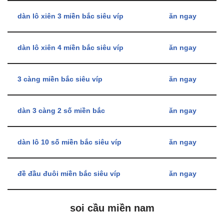
dàn lô xiên 3 miền bắc siêu víp
ăn ngay
dàn lô xiên 4 miền bắc siêu víp
ăn ngay
3 càng miền bắc siêu víp
ăn ngay
dàn 3 càng 2 số miền bắc
ăn ngay
dàn lô 10 số miền bắc siêu víp
ăn ngay
đề đầu đuôi miền bắc siêu víp
ăn ngay
soi cầu miền nam