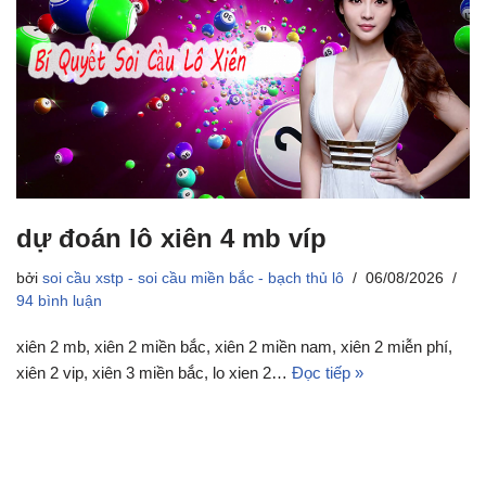
dự đoán lô xiên 4 mb víp
bởi
soi cầu xstp - soi cầu miền bắc - bạch thủ lô
06/08/2026
94 bình luận
xiên 2 mb, xiên 2 miền bắc, xiên 2 miền nam, xiên 2 miễn phí,
xiên 2 vip, xiên 3 miền bắc, lo xien 2…
Đọc tiếp »