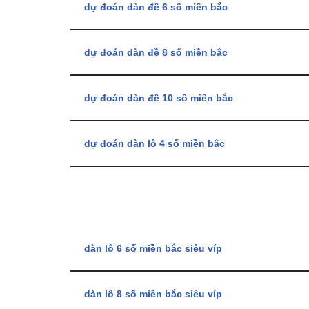
dự đoán dàn đề 6 số miền bắc
dự đoán dàn đề 8 số miền bắc
dự đoán dàn đề 10 số miền bắc
dự đoán dàn lô 4 số miền bắc
dàn lô 6 số miền bắc siêu víp
dàn lô 8 số miền bắc siêu víp