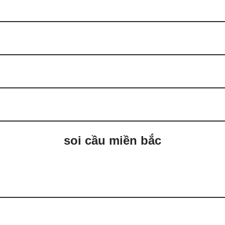
soi cầu miền bắc