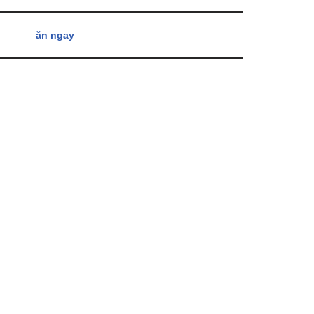
ăn ngay