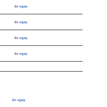
ăn ngay
ăn ngay
ăn ngay
ăn ngay
ăn ngay