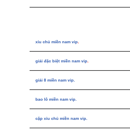
xỉu chủ miền nam vip
.
giải đặc biệt miền nam vip
.
giải 8 miền nam vip
.
bao lô miền nam vip
.
cặp xỉu chủ miền nam vip
.