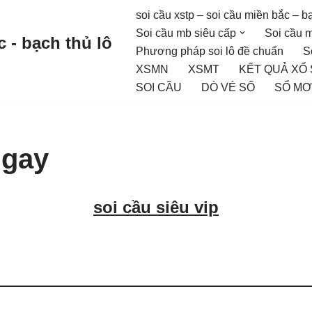
soi cầu xstp – soi cầu miền bắc – bạ
Soi cầu mb siêu cấp
Soi cầu m
c - bạch thủ lô
Phương pháp soi lô đề chuẩn
S
XSMN
XSMT
KẾT QUẢ XỔ
SOI CẦU
DÒ VÉ SỐ
SỔ MƠ
ngay
soi cầu siêu vip