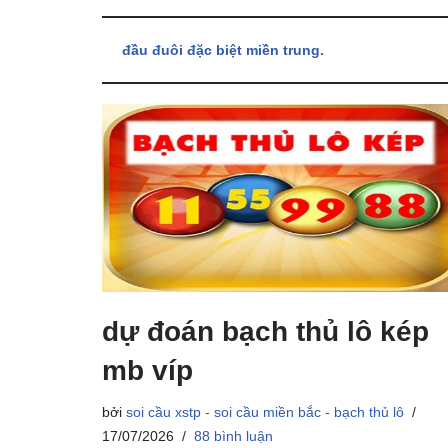
đầu đuôi đặc biệt miền trung
.
dự đoán bạch thủ lô kép
mb víp
bởi
soi cầu xstp - soi cầu miền bắc - bạch thủ lô
17/07/2026
88 bình luận