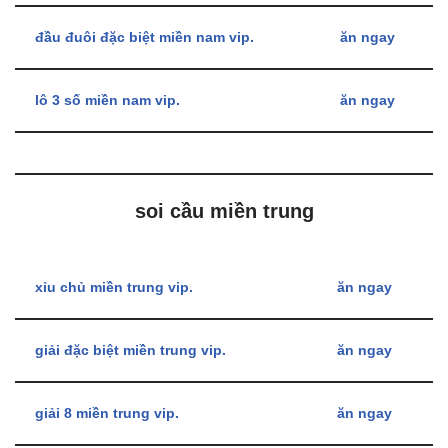
đầu đuôi đặc biệt miền nam vip
.
ăn ngay
lô 3 số miền nam vip
.
ăn ngay
soi cầu miền trung
xỉu chủ miền trung vip
.
ăn ngay
giải đặc biệt miền trung vip
.
ăn ngay
giải 8 miền trung vip
.
ăn ngay