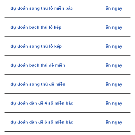
dự đoán song thủ lô miền bắc
ăn ngay
dự đoán bạch thủ lô kép
ăn ngay
dự đoán song thủ lô kép
ăn ngay
dự đoán bạch thủ đề miền
ăn ngay
dự đoán song thủ đề miền
ăn ngay
dự đoán dàn đề 4 số miền bắc
ăn ngay
dự đoán dàn đề 6 số miền bắc
ăn ngay