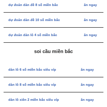
dự đoán dàn đề 8 số miền bắc
ăn ngay
dự đoán dàn đề 10 số miền bắc
ăn ngay
dự đoán dàn lô 4 số miền bắc
ăn ngay
soi cầu miền bắc
dàn lô 6 số miền bắc siêu víp
ăn ngay
dàn lô 8 số miền bắc siêu víp
ăn ngay
dàn lô xiên 2 miền bắc siêu víp
ăn ngay