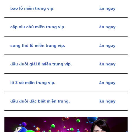
bao lô miền trung vip
.
ăn ngay
cặp xỉu chủ miền trung vip
.
ăn ngay
song thủ lô miền trung vip
.
ăn ngay
đầu đuôi giải 8 miền trung vip
.
ăn ngay
lô 3 số miền trung vip
.
ăn ngay
đầu đuôi đặc biệt miền trung
.
ăn ngay