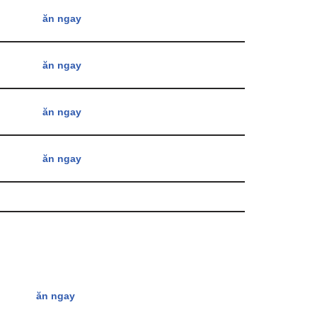
ăn ngay
ăn ngay
ăn ngay
ăn ngay
ăn ngay