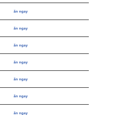
ăn ngay
ăn ngay
ăn ngay
ăn ngay
ăn ngay
ăn ngay
ăn ngay