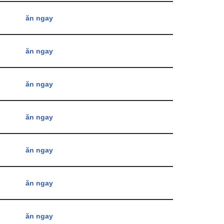
ăn ngay
ăn ngay
ăn ngay
ăn ngay
ăn ngay
ăn ngay
ăn ngay