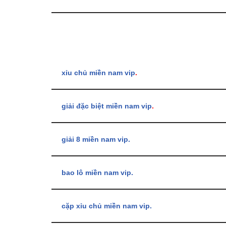
xỉu chủ miền nam vip
.
giải đặc biệt miền nam vip
.
giải 8 miền nam vip
.
bao lô miền nam vip
.
cặp xỉu chủ miền nam vip
.