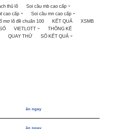
ch thủ lô
Soi cầu mb cao cấp
t cao cấp
Soi cầu mn cao cấp
ổ mơ lô đề chuẩn 100
KẾT QUẢ
XSMB
 SỐ
VIETLOTT
THỐNG KÊ
QUAY THỬ
SỐ KẾT QUẢ
ăn ngay
ăn ngay