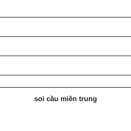
soi cầu miền trung