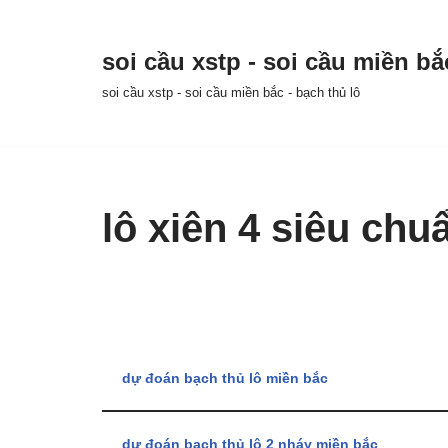
Chuyển
soi cầu xstp - soi cầu miền bắ
tới
soi cầu xstp - soi cầu miền bắc - bạch thủ lô
nội
dung
lô xiên 4 siêu chu
dự đoán bạch thủ lô miền bắc
dự đoán bạch thủ lô 2 nháy miền bắc