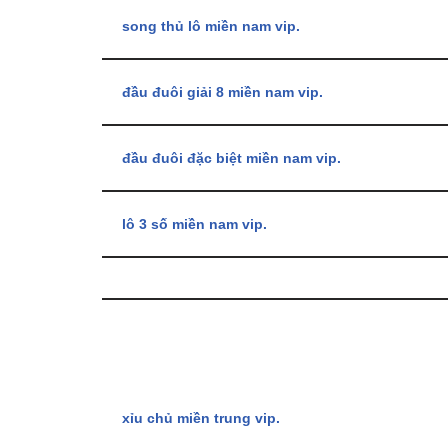
song thủ lô miền nam vip
.
đầu đuôi giải 8 miền nam vip
.
đầu đuôi đặc biệt miền nam vip
.
lô 3 số miền nam vip
.
xỉu chủ miền trung vip
.