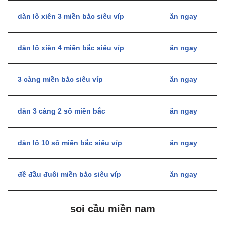
dàn lô xiên 3 miền bắc siêu víp
ăn ngay
dàn lô xiên 4 miền bắc siêu víp
ăn ngay
3 càng miền bắc siêu víp
ăn ngay
dàn 3 càng 2 số miền bắc
ăn ngay
dàn lô 10 số miền bắc siêu víp
ăn ngay
đề đầu đuôi miền bắc siêu víp
ăn ngay
soi cầu miền nam