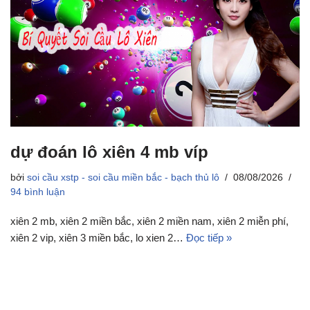
dự đoán lô xiên 4 mb víp
bởi
soi cầu xstp - soi cầu miền bắc - bạch thủ lô
08/08/2026
94 bình luận
xiên 2 mb, xiên 2 miền bắc, xiên 2 miền nam, xiên 2 miễn phí,
xiên 2 vip, xiên 3 miền bắc, lo xien 2…
Đọc tiếp »