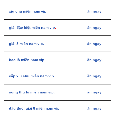
xỉu chủ miền nam vip
.
ăn ngay
giải đặc biệt miền nam vip
.
ăn ngay
giải 8 miền nam vip
.
ăn ngay
bao lô miền nam vip
.
ăn ngay
cặp xỉu chủ miền nam vip
.
ăn ngay
song thủ lô miền nam vip
.
ăn ngay
đầu đuôi giải 8 miền nam vip
.
ăn ngay