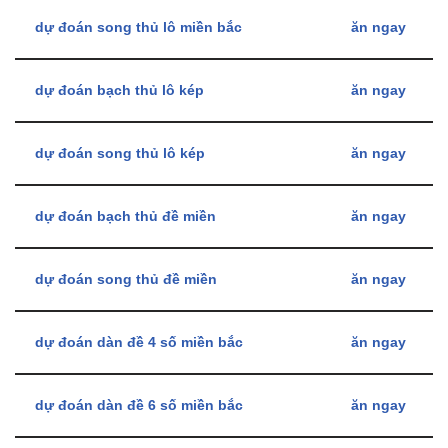
dự đoán song thủ lô miền bắc
ăn ngay
dự đoán bạch thủ lô kép
ăn ngay
dự đoán song thủ lô kép
ăn ngay
dự đoán bạch thủ đề miền
ăn ngay
dự đoán song thủ đề miền
ăn ngay
dự đoán dàn đề 4 số miền bắc
ăn ngay
dự đoán dàn đề 6 số miền bắc
ăn ngay