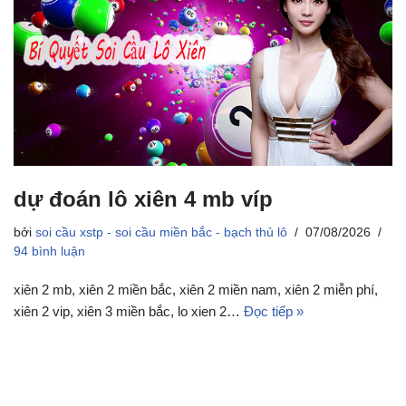
dự đoán lô xiên 4 mb víp
bởi
soi cầu xstp - soi cầu miền bắc - bạch thủ lô
07/08/2026
94 bình luận
xiên 2 mb, xiên 2 miền bắc, xiên 2 miền nam, xiên 2 miễn phí,
xiên 2 vip, xiên 3 miền bắc, lo xien 2…
Đọc tiếp »