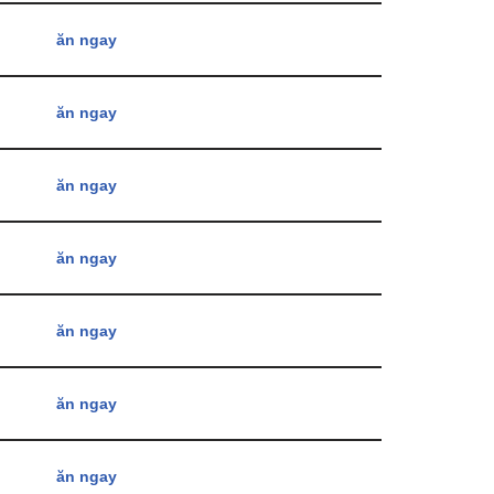
ăn ngay
ăn ngay
ăn ngay
ăn ngay
ăn ngay
ăn ngay
ăn ngay