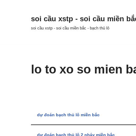
Chuyển
soi cầu xstp - soi cầu miền bắ
tới
soi cầu xstp - soi cầu miền bắc - bạch thủ lô
nội
dung
lo to xo so mien b
dự đoán bạch thủ lô miền bắc
dự đoán bạch thủ lô 2 nháy miền bắc