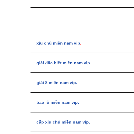
xỉu chủ miền nam vip
.
giải đặc biệt miền nam vip
.
giải 8 miền nam vip
.
bao lô miền nam vip
.
cặp xỉu chủ miền nam vip
.