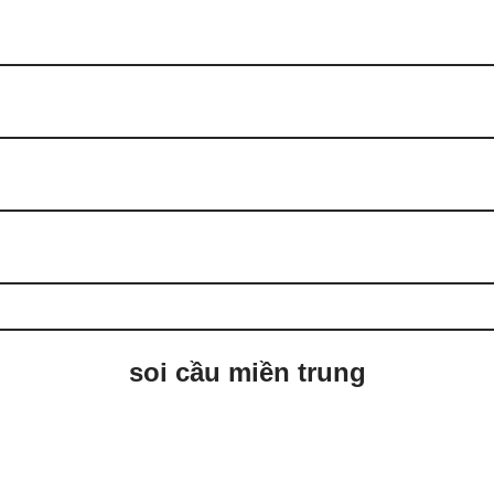
soi cầu miền trung