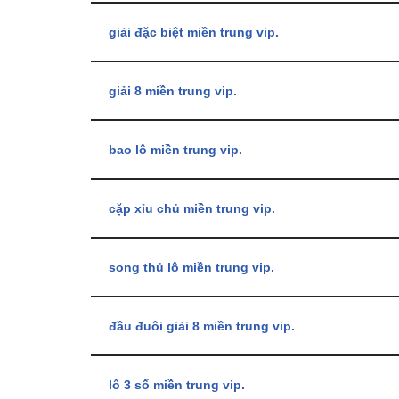
giải đặc biệt miền trung vip
.
giải 8 miền trung vip
.
bao lô miền trung vip
.
cặp xỉu chủ miền trung vip
.
song thủ lô miền trung vip
.
đầu đuôi giải 8 miền trung vip
.
lô 3 số miền trung vip
.