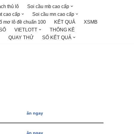
ch thủ lô
Soi cầu mb cao cấp
t cao cấp
Soi cầu mn cao cấp
ổ mơ lô đề chuẩn 100
KẾT QUẢ
XSMB
 SỐ
VIETLOTT
THỐNG KÊ
QUAY THỬ
SỐ KẾT QUẢ
ăn ngay
ăn ngay