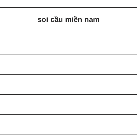
soi cầu miền nam