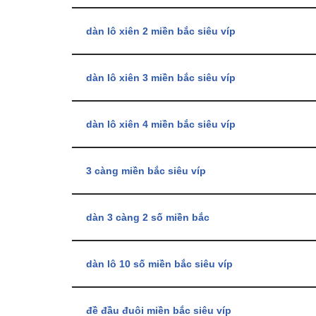
dàn lô xiên 2 miền bắc siêu víp
dàn lô xiên 3 miền bắc siêu víp
dàn lô xiên 4 miền bắc siêu víp
3 càng miền bắc siêu víp
dàn 3 càng 2 số miền bắc
dàn lô 10 số miền bắc siêu víp
đề đầu đuôi miền bắc siêu víp