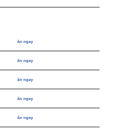
ăn ngay
ăn ngay
ăn ngay
ăn ngay
ăn ngay