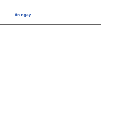
ăn ngay