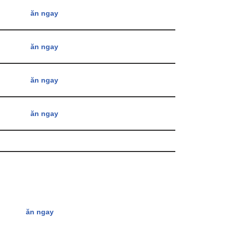
ăn ngay
ăn ngay
ăn ngay
ăn ngay
ăn ngay